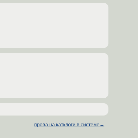
прова на катклоги в системе
→