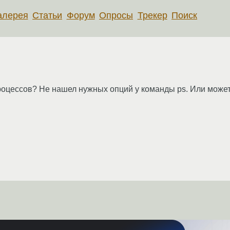
алерея
Статьи
Форум
Опросы
Трекер
Поиск
процессов? Не нашел нужных опций у команды ps. Или может