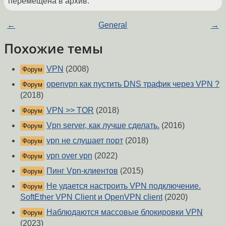
перемещена в архив.
←
General
→
Похожие темы
VPN
(2008)
Форум
openvpn как пустить DNS трафик через VPN ?
Форум
(2018)
VPN >> TOR
(2018)
Форум
Vpn server, как лучше сделать.
(2016)
Форум
vpn не слушает порт
(2018)
Форум
vpn over vpn
(2022)
Форум
Пинг Vpn-клиентов
(2015)
Форум
Не удается настроить VPN подключение.
Форум
SoftEther VPN Client и OpenVPN client
(2020)
Наблюдаются массовые блокировки VPN
Форум
(2023)