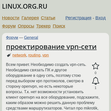
LINUX.ORG.RU
Новости
Галерея
Статьи
Регистрация
-
Вход
Форум
Опросы
Трекер
Поиск
Форум
—
General
проектирование vpn-сети
network
,
routing
,
vpn
Всем привет. Необходимо создать vpn-сеть.
Необходимо связать ПК и другое
0
оборудование в одну сеть, поэтому стою
перед выбором vpn протоколов, смотрю в
сторону openvpn, но есть некоторые
1
вопросы. Т.к. нет возможности установить
клиент openvpn на все оборудование, подскажите,
каким образом можно решить данную проблему
средствами маршрутизаторов. Читал про mikrotik,