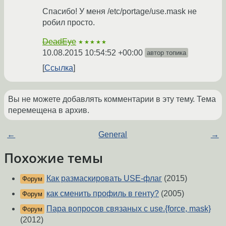
Спасибо! У меня /etc/portage/use.mask не
робил просто.
DeadEye
★★★★★
10.08.2015 10:54:52 +00:00
автор топика
Ссылка
Вы не можете добавлять комментарии в эту тему. Тема
перемещена в архив.
←
General
→
Похожие темы
Как размаскировать USE-флаг
(2015)
Форум
как сменить профиль в генту?
(2005)
Форум
Пара вопросов связаных с use.{force, mask}
Форум
(2012)