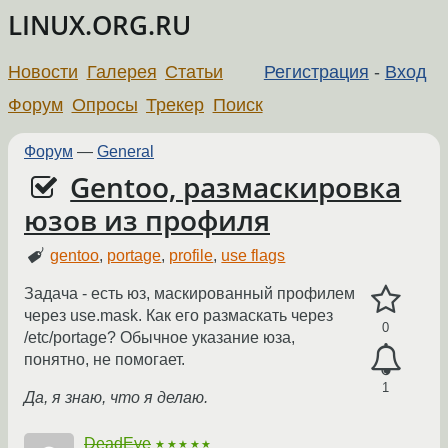
LINUX.ORG.RU
Новости
Галерея
Статьи
Регистрация
-
Вход
Форум
Опросы
Трекер
Поиск
Форум
—
General
Gentoo, размаскировка
юзов из профиля
gentoo
,
portage
,
profile
,
use flags
Задача - есть юз, маскированный профилем
через use.mask. Как его размаскать через
0
/etc/portage? Обычное указание юза,
понятно, не помогает.
1
Да, я знаю, что я делаю.
DeadEye
★★★★★