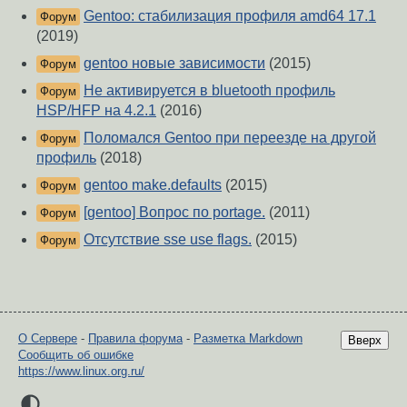
Gentoo: cтабилизация профиля amd64 17.1
Форум
(2019)
gentoo новые зависимости
(2015)
Форум
Не активируется в bluetooth профиль
Форум
HSP/HFP на 4.2.1
(2016)
Поломался Gentoo при переезде на другой
Форум
профиль
(2018)
gentoo make.defaults
(2015)
Форум
[gentoo] Вопрос по portage.
(2011)
Форум
Отсутствие sse use flags.
(2015)
Форум
О Сервере
-
Правила форума
-
Разметка Markdown
Вверх
Сообщить об ошибке
https://www.linux.org.ru/