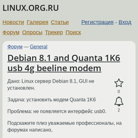
LINUX.ORG.RU
Новости
Галерея
Статьи
Регистрация
-
Вход
Форум
Опросы
Трекер
Поиск
Форум
—
General
Debian 8.1 and Quanta 1K6
usb 4g beeline modem
Дано: Linux сервер Debian 8.1, GUI не
установлен.
0
Задача: установить модем Quanta 1K6
2
Проблема: не появляется интерфейс usb0.
Подскажите плиз уважаемые профессионалы, на
форумах написано,