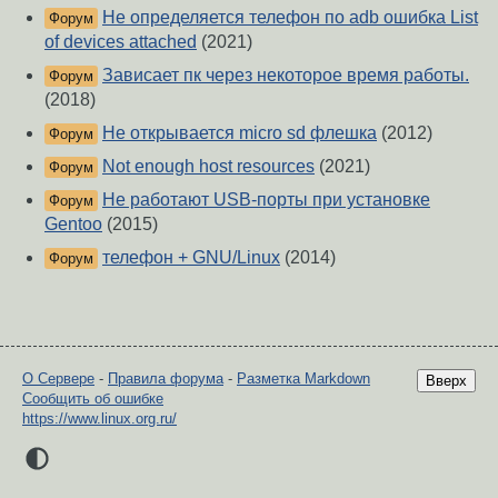
Не определяется телефон по adb ошибка List
Форум
of devices attached
(2021)
Зависает пк через некоторое время работы.
Форум
(2018)
Не открывается micro sd флешка
(2012)
Форум
Not enough host resources
(2021)
Форум
Не работают USB-порты при установке
Форум
Gentoo
(2015)
телефон + GNU/Linux
(2014)
Форум
О Сервере
-
Правила форума
-
Разметка Markdown
Вверх
Сообщить об ошибке
https://www.linux.org.ru/