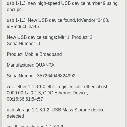
usb 1-1.3: new high-speed USB device number 9 using
ehci-pci
usb 1-1.3: New USB device found, idVendor=0408,
idProduct=ea45
New USB device strings: Mfr=1, Product=2,
SerialNumber=3
Product: Mobile Broadband
Manufacturer: QUANTA
SerialNumber: 357264046824992
cdc_ether 1-1.3:1.0 eth1: register 'cdc_ether' at usb-
0000:00:1a.0-1.3, CDC Ethernet Device,
00:16:36:51:54:57
usb-storage 1-1.3:1.2: USB Mass Storage device
detected
scsi8 : usb-storage 1-1.3:1.2