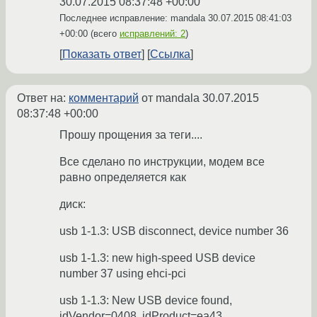
30.07.2015 08:37:48 +00:00
Последнее исправление: mandala
30.07.2015 08:41:03
+00:00
(всего
исправлений: 2
)
Показать ответ
Ссылка
Ответ на:
комментарий
от mandala
30.07.2015
08:37:48 +00:00
Прошу прощения за теги....
Все сделано по инструкции, модем все
равно определяется как
диск:
usb 1-1.3: USB disconnect, device number 36
usb 1-1.3: new high-speed USB device
number 37 using ehci-pci
usb 1-1.3: New USB device found,
idVendor=0408, idProduct=ea43