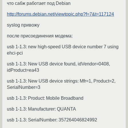
что сабж работает под Debian
http://forums.debian.net/viewtopic.php?f=7&t=117124
syslog привожу
после присоединения модема:
usb 1-1.3: new high-speed USB device number 7 using
ehci-pci
usb 1-1.3: New USB device found, idVendor=0408,
idProduct=ea43
usb 1-1.3: New USB device strings: Mfr=1, Product=2,
SerialNumber=3
usb 1-1.3: Product: Mobile Broadband
usb 1-1.3: Manufacturer: QUANTA
usb 1-1.3: SerialNumber: 357264046824992