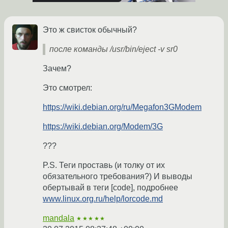
Это ж свисток обычный?
после команды /usr/bin/eject -v sr0
Зачем?
Это смотрел:
https://wiki.debian.org/ru/Megafon3GModem
https://wiki.debian.org/Modem/3G
???
P.S. Теги проставь (и толку от их
обязательного требования?) И выводы
обертывай в теги [code], подробнее
www.linux.org.ru/help/lorcode.md
mandala
★★★★★