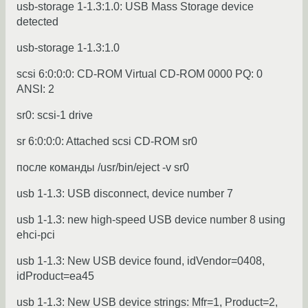
usb-storage 1-1.3:1.0: USB Mass Storage device
detected
usb-storage 1-1.3:1.0
scsi 6:0:0:0: CD-ROM Virtual CD-ROM 0000 PQ: 0
ANSI: 2
sr0: scsi-1 drive
sr 6:0:0:0: Attached scsi CD-ROM sr0
после команды /usr/bin/eject -v sr0
usb 1-1.3: USB disconnect, device number 7
usb 1-1.3: new high-speed USB device number 8 using
ehci-pci
usb 1-1.3: New USB device found, idVendor=0408,
idProduct=ea45
usb 1-1.3: New USB device strings: Mfr=1, Product=2,