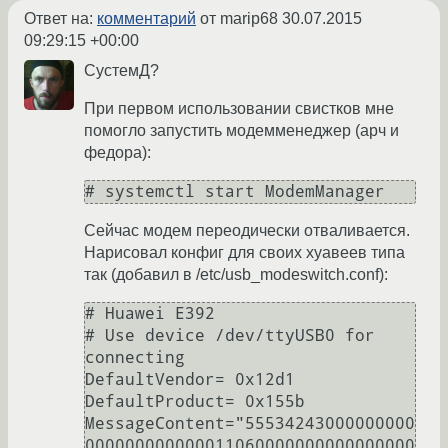
Ответ на:
комментарий
от marip68
30.07.2015
09:29:15 +00:00
СустемД?
При первом использовании свистков мне
помогло запустить модемменеджер (арч и
федора):
Сейчас модем переодически отваливается.
Нарисовал конфиг для своих хуавеев типа
так (добавил в /etc/usb_modeswitch.conf):
# Huawei E392

# Use device /dev/ttyUSB0 for 
connecting 

DefaultVendor= 0x12d1

DefaultProduct= 0x155b 

MessageContent="55534243000000000
000000000000011060000000000000000