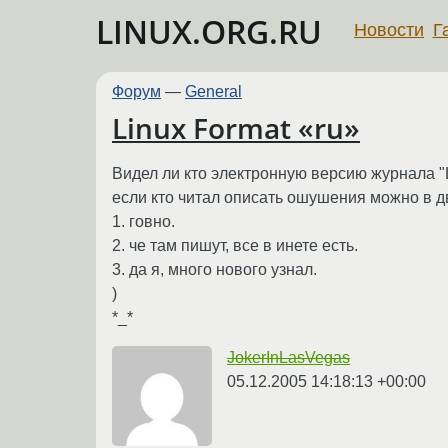
LINUX.ORG.RU
Новости
Г
Форум
—
General
Linux Format «ru»
Видел ли кто электронную версию журнала "L
если кто читал описать ошушения можно в д
1. говно.
2. че там пишут, все в инете есть.
3. да я, много нового узнал.
)
*_*
JokerInLasVegas
05.12.2005 14:18:13 +00:00