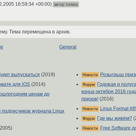
2.2005 16:59:34 +00:00
)
автор топика
ему. Тема перемещена в архив.
те
General
будет выпускаться
(2019)
Розыгрыш призо
Новости
мате для iOS
(2014)
Годовая и полуго
Форум
конца октября 2016 год
прошлогодним ценам до
призов!
(2016)
Linux Format #8
Новости
 подписчиков журнала Linux
Где мы живём?
(
Форум
2005)
Free Software 
Новости