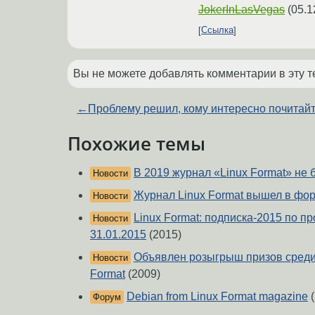
JokerInLasVegas
(
05.1
Ссылка
Вы не можете добавлять комментарии в эту т
←
Проблему решил, кому интересно почитай
Похожие темы
В 2019 журнал «Linux Format» не 
Новости
Журнал Linux Format вышел в фор
Новости
Linux Format: подписка-2015 по 
Новости
31.01.2015
(2015)
Объявлен розыгрыш призов среди
Новости
Format
(2009)
Debian from Linux Format magazine
(
Форум