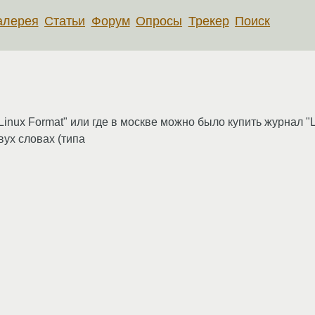
алерея
Статьи
Форум
Опросы
Трекер
Поиск
inux Format" или где в москве можно было купить журнал "L
вух словах (типа