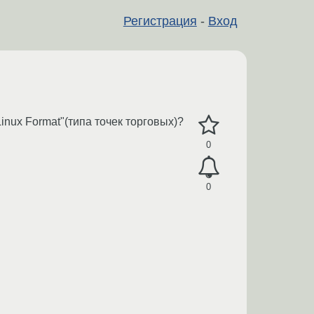
Регистрация
-
Вход
inux Format"(типа точек торговых)?
0
0