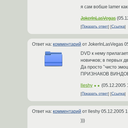
я сам вобше lamer ка
JokerInLasVegas
(
05.1
Показать ответ
Ссылка
Ответ на:
комментарий
от JokerInLasVegas
0
DVD к нему прилагает
новичков; в первых дв
Да просто "чисто эм
ПРИЗНАКОВ ВИНДОВ$!!
lleshy
(
05.12.2005 
★★
Показать ответ
Ссылка
Ответ на:
комментарий
от lleshy
05.12.2005 1
)))