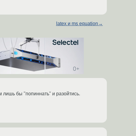
latex и ms equation
→
м лишь бы "попиннать" и разойтись.