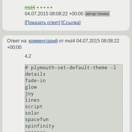
mul4
★★★★★
04.07.2015 08:08:22 +00:00
автор топика
Показать ответ
Ссылка
Ответ на:
комментарий
от mul4
04.07.2015 08:08:22
+00:00
4.2
# plymouth-set-default-theme -l

details

fade-in

glow

joy

lines

script

solar

spacefun

spinfinity
