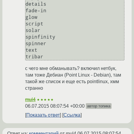
details

fade-in

glow

script

solar

spinfinity

spinner

text

с чего мне обманывать? включил нетбук,
там тоже Дебиан (Point Linux - Debian), там
такой же список и еще есть pointlinux, хмм
странно
mul4
★★★★★
06.07.2015 08:07:54 +00:00
автор топика
Показать ответ
Ссылка
Ответ на:
комментарий
от mul4
06.07.2015 08:07:54