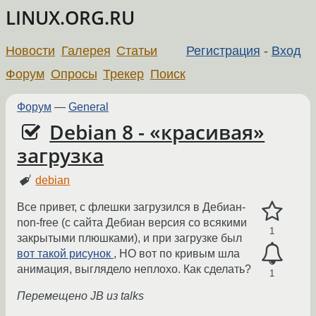
LINUX.ORG.RU
Новости
Галерея
Статьи
Регистрация
-
Вход
Форум
Опросы
Трекер
Поиск
Форум
—
General
Debian 8 - «красивая»
загрузка
debian
Все привет, с флешки загрузился в Дебиан-
non-free (с сайта Дебиан версия со всякими
1
закрытыми плюшками), и при загрузке был
вот такой рисунок
, НО вот по кривым шла
анимация, выглядело неплохо. Как сделать?
1
Перемещено JB из talks