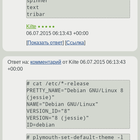
spinner

text

Kilte
★★★★★
06.07.2015 06:13:43 +00:00
Показать ответ
Ссылка
Ответ на:
комментарий
от Kilte
06.07.2015 06:13:43
+00:00
# cat /etc/*-release

PRETTY_NAME="Debian GNU/Linux 8 
(jessie)"

NAME="Debian GNU/Linux"

VERSION_ID="8"

VERSION="8 (jessie)"

# plymouth-set-default-theme -l
