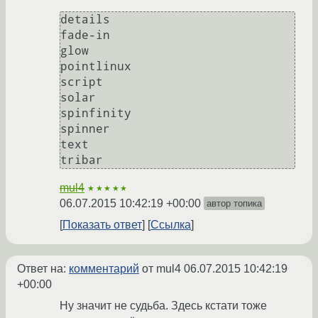
details

fade-in

glow

pointlinux

script

solar

spinfinity

spinner

text

mul4
★★★★★
06.07.2015 10:42:19 +00:00
автор топика
Показать ответ
Ссылка
Ответ на:
комментарий
от mul4
06.07.2015 10:42:19
+00:00
Ну значит не судьба. Здесь кстати тоже