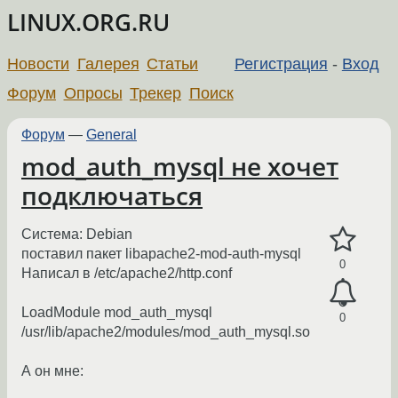
LINUX.ORG.RU
Новости
Галерея
Статьи
Регистрация
-
Вход
Форум
Опросы
Трекер
Поиск
Форум
—
General
mod_auth_mysql не хочет
подключаться
Система: Debian
поставил пакет libapache2-mod-auth-mysql
0
Написал в /etc/apache2/http.conf
LoadModule mod_auth_mysql
0
/usr/lib/apache2/modules/mod_auth_mysql.so
А он мне: