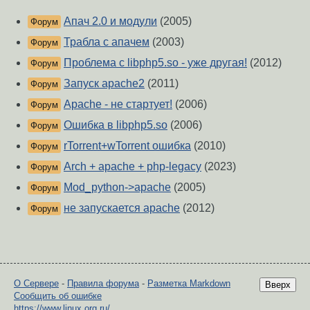
Апач 2.0 и модули
(2005)
Форум
Трабла с апачем
(2003)
Форум
Проблема с libphp5.so - уже другая!
(2012)
Форум
Запуск apache2
(2011)
Форум
Apache - не стартует!
(2006)
Форум
Ошибка в libphp5.so
(2006)
Форум
rTorrent+wTorrent ошибка
(2010)
Форум
Arch + apache + php-legacy
(2023)
Форум
Mod_python->apache
(2005)
Форум
не запускается apache
(2012)
Форум
О Сервере
-
Правила форума
-
Разметка Markdown
Вверх
Сообщить об ошибке
https://www.linux.org.ru/