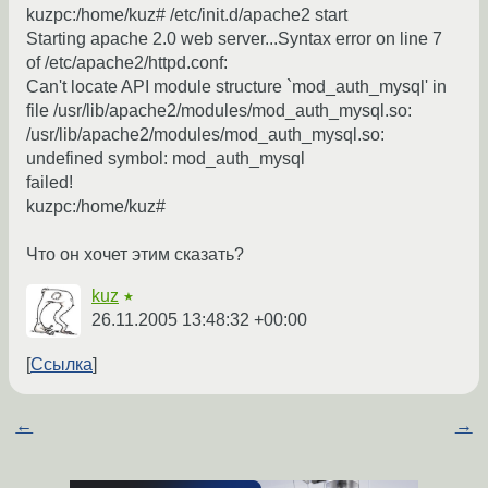
kuzpc:/home/kuz# /etc/init.d/apache2 start
Starting apache 2.0 web server...Syntax error on line 7
of /etc/apache2/httpd.conf:
Can't locate API module structure `mod_auth_mysql' in
file /usr/lib/apache2/modules/mod_auth_mysql.so:
/usr/lib/apache2/modules/mod_auth_mysql.so:
undefined symbol: mod_auth_mysql
failed!
kuzpc:/home/kuz#
Что он хочет этим сказать?
kuz
★
26.11.2005 13:48:32 +00:00
Ссылка
←
→