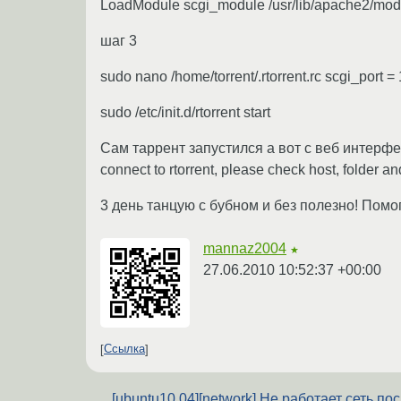
LoadModule scgi_module /usr/lib/apache2/modu
шаг 3
sudo nano /home/torrent/.rtorrent.rc scgi_port =
sudo /etc/init.d/rtorrent start
Сам таррент запустился а вот с веб интерфе
connect to rtorrent, please check host, folder a
3 день танцую с бубном и без полезно! Помог
mannaz2004
★
27.06.2010 10:52:37 +00:00
Ссылка
[ubuntu10.04][network] Не работает сеть по