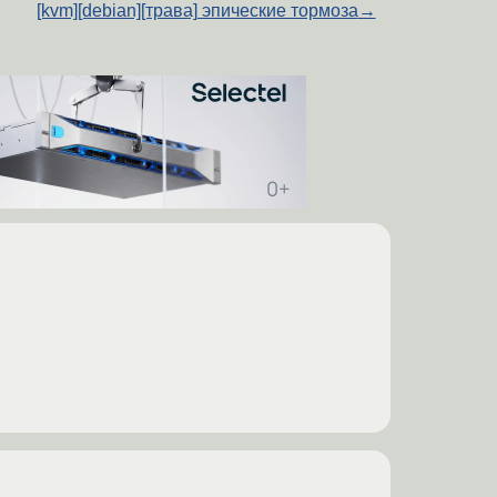
[kvm][debian][трава] эпические тормоза
→