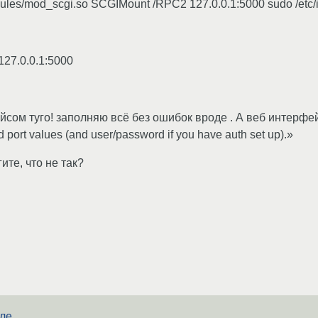
les/mod_scgi.so SCGIMount /RPC2 127.0.0.1:5000 sudo /etc/in
 127.0.0.1:5000
йсом туго! заполняю всё без ошибок вроде . А веб интерфей
nd port values (and user/password if you have auth set up).»
ите, что не так?
сле