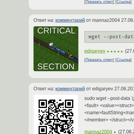
Показать ответ
Ссылка
Ответ на:
комментарий
от mannaz2004
27.06
edigaryev
(
27.
★★★★★
Показать ответ
Ссылка
Ответ на:
комментарий
от edigaryev
27.06.20
sudo wget --post-data '
<fault> <value><stru
<name>faultString</nam
</member> </struct></
mannaz2004
(
27.06.
★