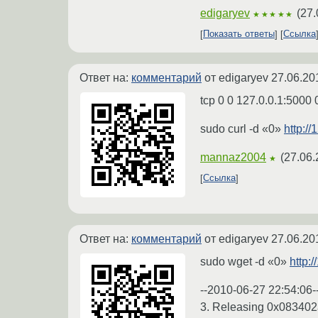
edigaryev
(
27.
★★★★★
Показать ответы
Ссылка
Ответ на:
комментарий
от edigaryev
27.06.20
tcp 0 0 127.0.0.1:5000 
sudo curl -d «0»
http:/
mannaz2004
(
27.06.
★
Ссылка
Ответ на:
комментарий
от edigaryev
27.06.20
sudo wget -d «0»
http:
--2010-06-27 22:54:06-
3. Releasing 0x083402a