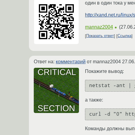
один в один тока у ме
http://xand.net.ru/linux
mannaz2004
(
27.06.
★
Показать ответ
Ссылка
Ответ на:
комментарий
от mannaz2004
27.06
Покажите вывод:
netstat -ant | 
а также:
curl -d "0" htt
Команды должны выпол