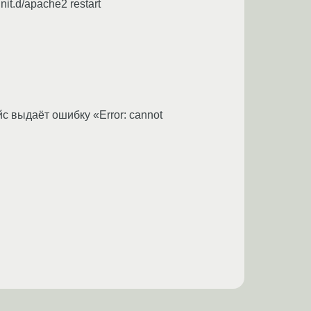
it.d/apache2 restart
с выдаёт ошибку «Error: cannot