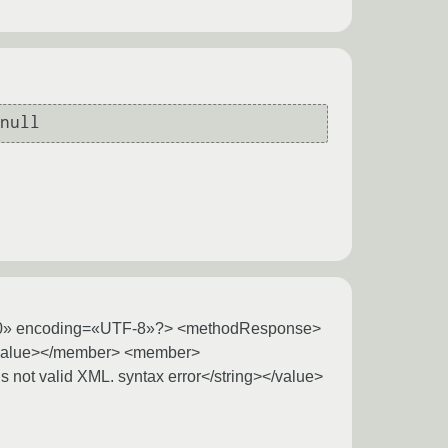
«1.0» encoding=«UTF-8»?> <methodResponse>
/value></member> <member>
 not valid XML. syntax error</string></value>