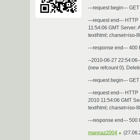
---request begin--- GET
---request end--- HTTP
11:54:06 GMT Server: A
text/html; charset=iso-
---response end--- 40
--2010-06-27 22:54:06-
(new refcount 0). Dele
---request begin--- GE
---request end--- HTTP 
2010 11:54:06 GMT Serv
text/html; charset=iso-
---response end--- 500 
mannaz2004
(
27.06.
★