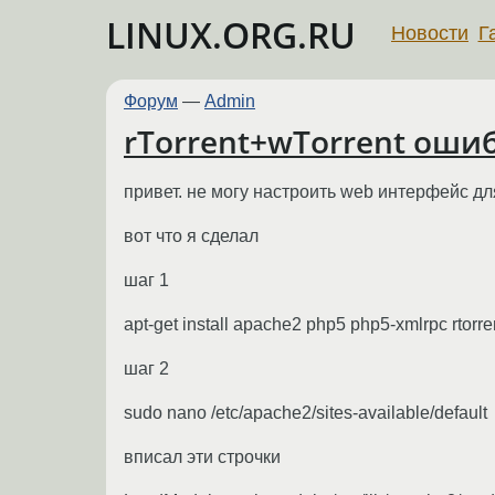
LINUX.ORG.RU
Новости
Г
Форум
—
Admin
rTorrent+wTorrent оши
привет. не могу настроить web интерфейс для
вот что я сделал
шаг 1
apt-get install apache2 php5 php5-xmlrpc rtorre
шаг 2
sudo nano /etc/apache2/sites-available/default
вписал эти строчки