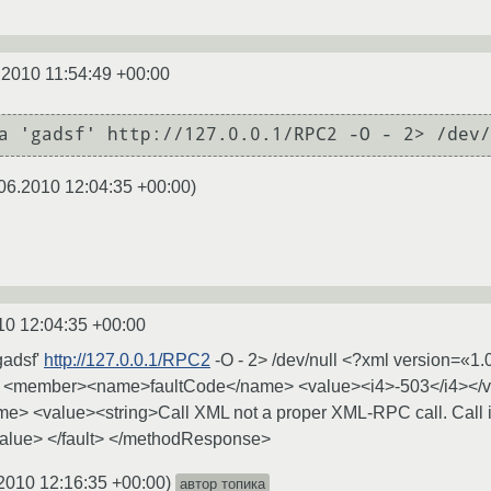
.2010 11:54:49 +00:00
06.2010 12:04:35 +00:00
)
10 12:04:35 +00:00
gadsf'
http://127.0.0.1/RPC2
-O - 2> /dev/null <?xml version=
ct> <member><name>faultCode</name> <value><i4>-503</i4><
e> <value><string>Call XML not a proper XML-RPC call. Call is
value> </fault> </methodResponse>
2010 12:16:35 +00:00
)
автор топика