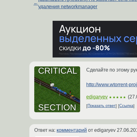
←
удаления networkmanager
Сделайте по этому ру
http://www.wtorrent-proj
edigaryev
(
27.
★★★★★
Показать ответ
Ссылка
Ответ на:
комментарий
от edigaryev
27.06.20