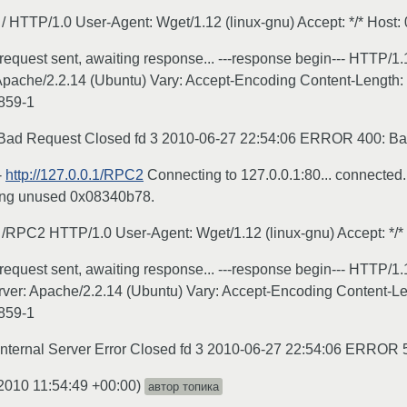
 / HTTP/1.0 User-Agent: Wget/1.12 (linux-gnu) Accept: */* Host
 request sent, awaiting response... ---response begin--- HTTP/
pache/2.2.14 (Ubuntu) Vary: Accept-Encoding Content-Length:
8859-1
0 Bad Request Closed fd 3 2010-06-27 22:54:06 ERROR 400: B
-
http://127.0.0.1/RPC2
Connecting to 127.0.0.1:80... connected
ting unused 0x08340b78.
T /RPC2 HTTP/1.0 User-Agent: Wget/1.12 (linux-gnu) Accept: */*
request sent, awaiting response... ---response begin--- HTTP/1.
er: Apache/2.2.14 (Ubuntu) Vary: Accept-Encoding Content-Le
8859-1
Internal Server Error Closed fd 3 2010-06-27 22:54:06 ERROR 50
2010 11:54:49 +00:00
)
автор топика