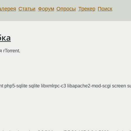
алерея
Статьи
Форум
Опросы
Трекер
Поиск
бка
 rTorrent.
nt php5-sqlite sqlite libxmlrpc-c3 libapache2-mod-scgi screen 