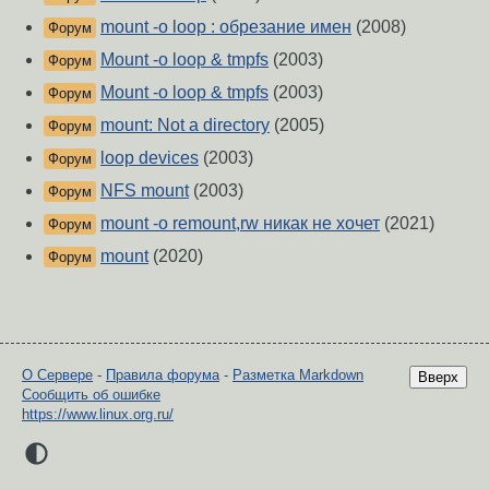
mount -o loop : обрезание имен
(2008)
Форум
Mount -o loop & tmpfs
(2003)
Форум
Mount -o loop & tmpfs
(2003)
Форум
mount: Not a directory
(2005)
Форум
loop devices
(2003)
Форум
NFS mount
(2003)
Форум
mount -o remount,rw никак не хочет
(2021)
Форум
mount
(2020)
Форум
О Сервере
-
Правила форума
-
Разметка Markdown
Вверх
Сообщить об ошибке
https://www.linux.org.ru/