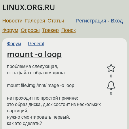
LINUX.ORG.RU
Новости
Галерея
Статьи
Регистрация
-
Вход
Форум
Опросы
Трекер
Поиск
Форум
—
General
mount -o loop
проблемма следующая,
есть файл с образом диска
0
mount file.img /mnt/image -o loop
0
не проходит по простой причине:
это образ диска, диск состоит из нескольких
партиций,
нужно смонтировать первый,
как это сделать?