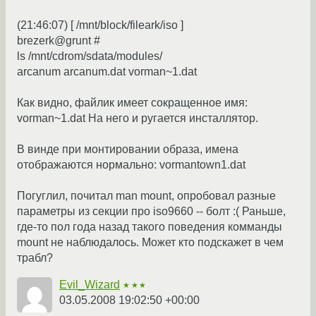
(21:46:07) [ /mnt/block/fileark/iso ]
brezerk@grunt #
ls /mnt/cdrom/sdata/modules/
arcanum arcanum.dat vorman~1.dat
Как видно, файлик имеет сокращенное имя:
vorman~1.dat На него и ругается инсталлятор.
В винде при монтировании образа, имена
отображаются нормально: vormantown1.dat
Погуглил, почитал man mount, опробовал разные
параметры из секции про iso9660 -- болт :( Раньше,
где-то пол года назад такого поведения комманды
mount не наблюдалось. Может кто подскажет в чем
трабл?
Evil_Wizard
★★★
03.05.2008 19:02:50 +00:00