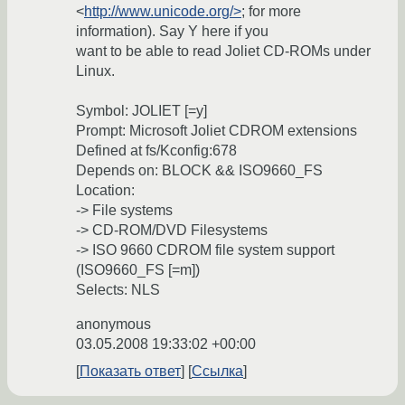
<
http://www.unicode.org/>
; for more
information). Say Y here if you
want to be able to read Joliet CD-ROMs under
Linux.
Symbol: JOLIET [=y]
Prompt: Microsoft Joliet CDROM extensions
Defined at fs/Kconfig:678
Depends on: BLOCK && ISO9660_FS
Location:
-> File systems
-> CD-ROM/DVD Filesystems
-> ISO 9660 CDROM file system support
(ISO9660_FS [=m])
Selects: NLS
anonymous
03.05.2008 19:33:02 +00:00
Показать ответ
Ссылка