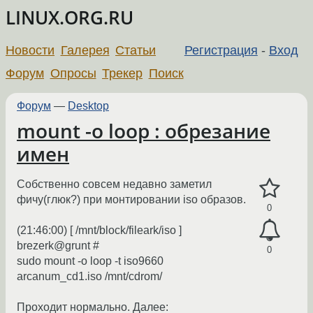
LINUX.ORG.RU
Новости
Галерея
Статьи
Регистрация
-
Вход
Форум
Опросы
Трекер
Поиск
Форум
—
Desktop
mount -o loop : обрезание
имен
Собственно совсем недавно заметил
фичу(глюк?) при монтировании iso образов.
0
(21:46:00) [ /mnt/block/fileark/iso ]
brezerk@grunt #
0
sudo mount -o loop -t iso9660
arcanum_cd1.iso /mnt/cdrom/
Проходит нормально. Далее: