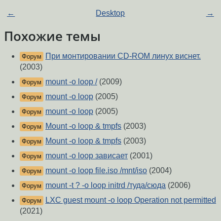
←
Desktop
→
Похожие темы
При монтировании CD-ROM линух виснет.
Форум
(2003)
mount -o loop /
(2009)
Форум
mount -o loop
(2005)
Форум
mount -o loop
(2005)
Форум
Mount -o loop & tmpfs
(2003)
Форум
Mount -o loop & tmpfs
(2003)
Форум
mount -o loop зависает
(2001)
Форум
mount -o loop file.iso /mnt/iso
(2004)
Форум
mount -t ? -o loop initrd /туда/сюда
(2006)
Форум
LXC guest mount -o loop Operation not permitted
Форум
(2021)