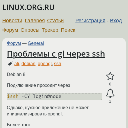
LINUX.ORG.RU
Новости
Галерея
Статьи
Регистрация
-
Вход
Форум
Опросы
Трекер
Поиск
Форум
—
General
Проблемы с gl через ssh
ati
,
debian
,
opengl
,
ssh
Debian 8
0
Подключение проходит через
$ssh
2
Однако, нужное приложение не может
инициализировать opengl.
Более того: