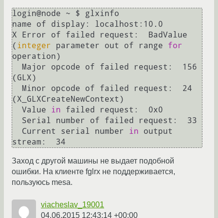
login@node ~ $ glxinfo 

name of display: localhost:10.0

X Error of failed request:  BadValue 
(
integer
 parameter out of range 
for
operation)

  Major opcode of failed request:  156 
(GLX)

  Minor opcode of failed request:  24 
(X_GLXCreateNewContext)

  Value 
in
 failed request:  0x0

  Serial number of failed request:  33

  Current serial number 
in
 output 
Заход с другой машины не выдает подобной
ошибки. На клиенте fglrx не поддерживается,
пользуюсь mesa.
viacheslav_19001
04.06.2015 12:43:14 +00:00