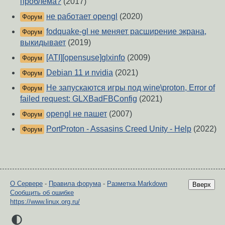
проблема?
(2017)
не работает opengl
(2020)
Форум
fodquake-gl не меняет расширение экрана,
Форум
выкидывает
(2019)
[ATI][opensuse]glxinfo
(2009)
Форум
Debian 11 и nvidia
(2021)
Форум
Не запускаются игры под wine\proton, Error of
Форум
failed request: GLXBadFBConfig
(2021)
opengl не пашет
(2007)
Форум
PortProton - Assasins Creed Unity - Help
(2022)
Форум
О Сервере
-
Правила форума
-
Разметка Markdown
Вверх
Сообщить об ошибке
https://www.linux.org.ru/