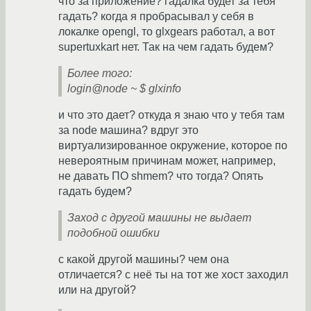
что за приложение? гадалка будет за тебя
гадать? когда я пробрасывал у себя в
локалке opengl, то glxgears работал, а вот
supertuxkart нет. Так на чем гадать будем?
Более того:
login@node ~ $ glxinfo
и что это дает? откуда я знаю что у тебя там
за node машина? вдруг это
виртуализированное окружение, которое по
невероятным причинам может, например,
не давать ПО shmem? что тогда? Опять
гадать будем?
Заход с другой машины не выдает
подобной ошибки
с какой другой машины? чем она
отличается? с неё ты на тот же хост заходил
или на другой?