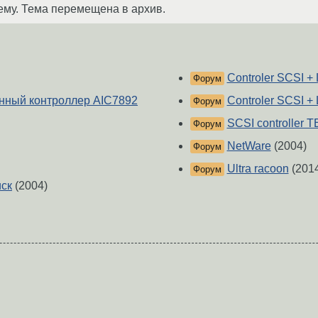
ему. Тема перемещена в архив.
Controler SCSI +
Форум
енный контроллер AIC7892
Controler SCSI +
Форум
SCSI controller
Форум
NetWare
(2004)
Форум
Ultra racoon
(201
Форум
иск
(2004)