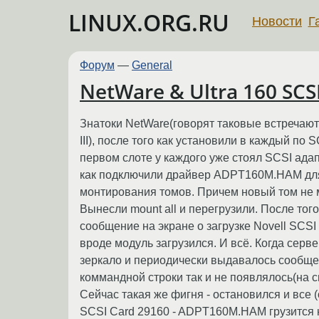
LINUX.ORG.RU
Новости
Г
Форум
—
General
NetWare & Ultra 160 SCSI
Знатоки NetWare(говорят таковые встречают
III), после того как установили в каждый по 
первом слоте у каждого уже стоял SCSI адап
как подключили драйвер ADPT160M.HAM для о
монтирования томов. Причем новый том не 
Вынесли mount all и перегрузили. После тог
сообщение на экране о загрузке Novell SCS
вроде модуль загрузился. И всё. Когда сер
зеркало и периодически выдавалось сообще
коммандной строки так и не появлялось(на с
Сейчас такая же фигня - остановился и все 
SCSI Card 29160 - ADPT160M.HAM грузится н