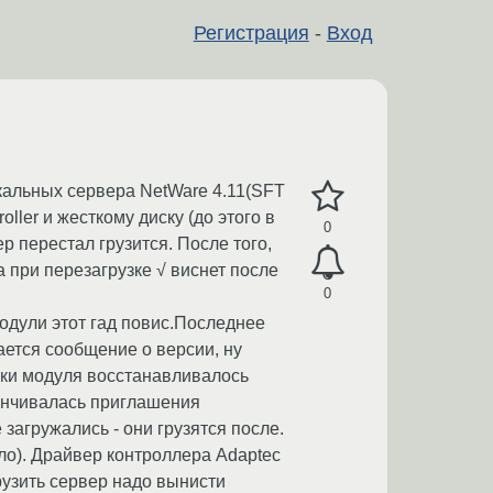
Регистрация
-
Вход
ркальных сервера NetWare 4.11(SFT
oller и жесткому диску (до этого в
0
р перестал грузится. После того,
при перезагрузке √ виснет после
0
модули этот гад повис.Последнее
ается сообщение о версии, ну
узки модуля восстанавливалось
канчивалась приглашения
загружались - они грузятся после.
ло). Драйвер контроллера Adaptec
рузить сервер надо вынисти