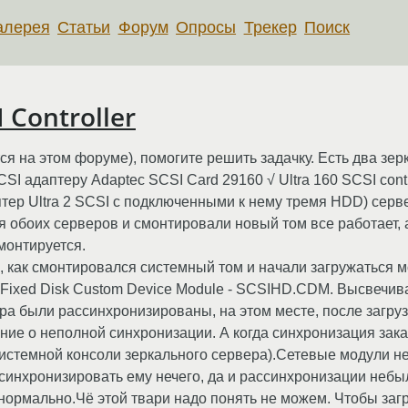
алерея
Статьи
Форум
Опросы
Трекер
Поиск
 Controller
ся на этом форуме), помогите решить задачку. Есть два зе
SCSI адаптеру Adaptec SCSI Card 29160 √ Ultra 160 SCSI contr
тер Ultra 2 SCSI с подключенными к нему тремя HDD) серве
боих серверов и смонтировали новый том все работает, а 
монтируется.
о, как смонтировался системный том и начали загружаться 
I Fixed Disk Custom Device Module - SCSIHD.CDM. Высвечив
вера были рассинхронизированы, на этом месте, после загр
ние о неполной синхронизации. А когда синхронизация за
истемной консоли зеркального сервера).Сетевые модули не 
(синхронизировать ему нечего, да и рассинхронизации небы
ормально.Чё этой твари надо понять не можем. Чтобы заг