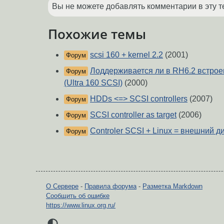
Вы не можете добавлять комментарии в эту т
Похожие темы
scsi 160 + kernel 2.2
(2001)
Форум
Лоддерживается ли в RH6.2 встро
Форум
(Ultra 160 SCSI)
(2000)
HDDs <=> SCSI controllers
(2007)
Форум
SCSI controller as target
(2006)
Форум
Controler SCSI + Linux = внешний д
Форум
О Сервере
-
Правила форума
-
Разметка Markdown
Сообщить об ошибке
https://www.linux.org.ru/