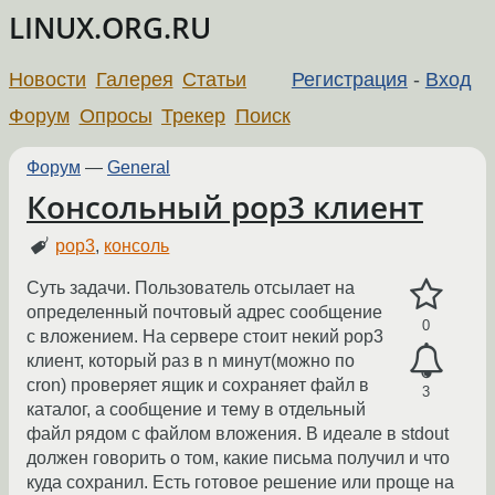
LINUX.ORG.RU
Новости
Галерея
Статьи
Регистрация
-
Вход
Форум
Опросы
Трекер
Поиск
Форум
—
General
Консольный pop3 клиент
pop3
,
консоль
Суть задачи. Пользователь отсылает на
определенный почтовый адрес сообщение
0
с вложением. На сервере стоит некий pop3
клиент, который раз в n минут(можно по
cron) проверяет ящик и сохраняет файл в
3
каталог, а сообщение и тему в отдельный
файл рядом с файлом вложения. В идеале в stdout
должен говорить о том, какие письма получил и что
куда сохранил. Есть готовое решение или проще на