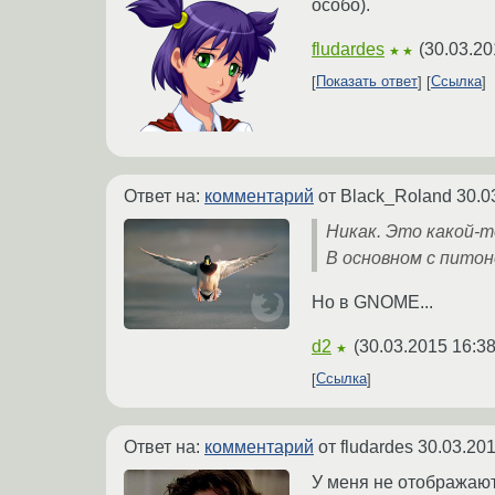
особо).
fludardes
(
30.03.20
★★
Показать ответ
Ссылка
Ответ на:
комментарий
от Black_Roland
30.0
Никак. Это какой-т
В основном с питон
Но в GNOME...
d2
(
30.03.2015 16:38
★
Ссылка
Ответ на:
комментарий
от fludardes
30.03.201
У меня не отображаютс