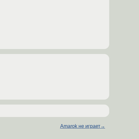
Amarok не играет
→