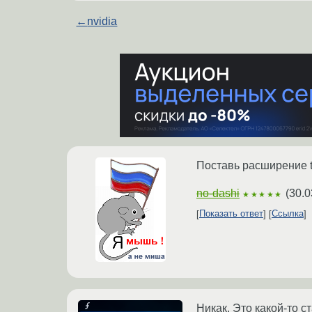
←
nvidia
Поставь расширение t
no-dashi
(
30.0
★★★★★
Показать ответ
Ссылка
Никак. Это какой-то 