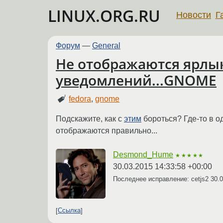
LINUX.ORG.RU
Новости
Г
Форум
—
General
Не отображаются ярлы
уведомлений...GNOME
fedora
,
gnome
Подскажите, как с
этим
бороться? Где-то в о
отображаются правильно...
Desmond_Hume
★★★★★
30.03.2015 14:33:58 +00:00
Последнее исправление: cetjs2
30.0
Ссылка