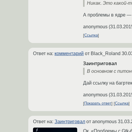
Никак. Это какой-т
А проблемы в ядре — 
anonymous
(
31.03.201
Ссылка
Ответ на:
комментарий
от Black_Roland
30.0
Заинтриговал
В основном с питон
Дай ссылку на багртек
anonymous
(
31.03.201
Показать ответ
Ссылка
Ответ на:
Заинтриговал
от anonymous
31.03.
Ок. «Проблемы с Gtk-