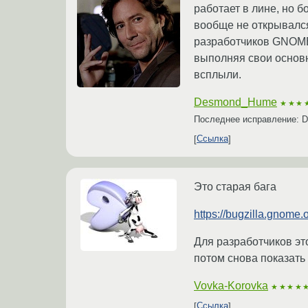
работает в лине, но б
вообще не открывался 
разработчиков GNOME,
выполняя свои основн
всплыли.
Desmond_Hume
★★★
Последнее исправление:
Ссылка
Это старая бага
https://bugzilla.gnom
Для разработчиков это
потом снова показать 
Vovka-Korovka
★★★★
Ссылка