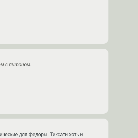
ом с питоном.
фические для федоры. Тиксати хоть и