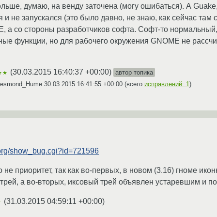
ольше, думаю, на венду заточена (могу ошибаться). А Guake
и не запускался (это было давно, не знаю, как сейчас там с
 а со стороны разработчиков софта. Софт-то нормальный, 
ые функции, но для рабочего окружения GNOME не рассчиты
(
30.03.2015 16:40:37 +00:00
)
автор топика
★★
 Desmond_Hume
30.03.2015 16:41:55 +00:00
(всего
исправлений: 1
)
e.org/show_bug.cgi?id=721596
 не приоритет, так как во-первых, в новом (3.16) гноме ико
трей, а во-вторых, иксовый трей объявлен устаревшим и поэ
(
31.03.2015 04:59:11 +00:00
)
★