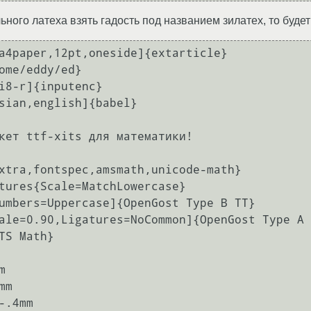
ьного латеха взять гадость под названием зилатех, то буд
a4paper,12pt,oneside]{extarticle}

ome/eddy/ed}

i8-r]{inputenc}

sian,english]{babel}

кет ttf-xits для математики!

xtra,fontspec,amsmath,unicode-math}

tures{Scale=MatchLowercase}

umbers=Uppercase]{OpenGost Type B TT}

ale=0.90,Ligatures=NoCommon]{OpenGost Type A 
TS Math}



m

-.4mm
