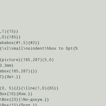
,1){15}}

,0){185}}

akebox(#1,5){#2}}

{\sl\small\noindent\hbox to 0pt{%

{picture}(185,287)(5,0)

0.3mm}

ebox(185,287){}}

7}{Лит.}}

(0, 5){2}{\line(1,0){65}}

Box{10}{Изм.}}

\Box{23}{\No~докум.}}

\Box{15}{Подп.}}
