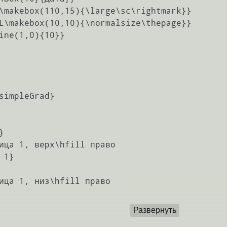
\makebox(110,15){\large\sc\rightmark}}

L\makebox(10,10){\normalsize\thepage}}

ine(1,0){10}}

simpleGrad}



ица 1, верх\hfill право

1}

ица 1, низ\hfill право

Развернуть