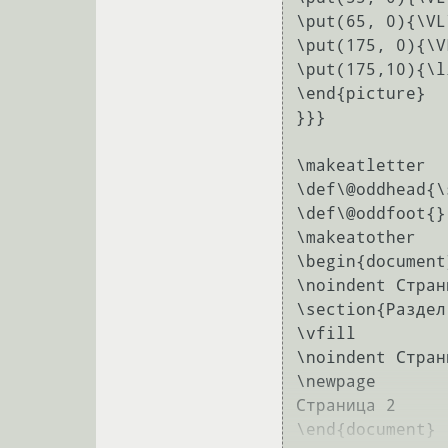
\put(65, 0){\VL
\put(175, 0){\V
\put(175,10){\l
\end{picture}

}}}

\makeatletter

\def\@oddhead{\
\def\@oddfoot{}

\makeatother

\begin{document}
\noindent Стран
\section{Раздел 
\vfill

\noindent Стран
\newpage

Страница 2
