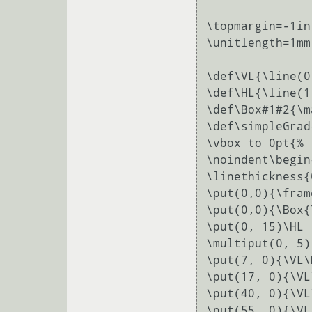
\topmargin=-1in

\unitlength=1mm

\def\VL{\line(0
\def\HL{\line(1
\def\Box#1#2{\m
\def\simpleGrad
\vbox to 0pt{%

\noindent\begin
\linethickness{
\put(0,0){\fram
\put(0,0){\Box{
\put(0, 15)\HL

\multiput(0, 5)
\put(7, 0){\VL\
\put(17, 0){\VL
\put(40, 0){\VL
\put(55, 0){\VL