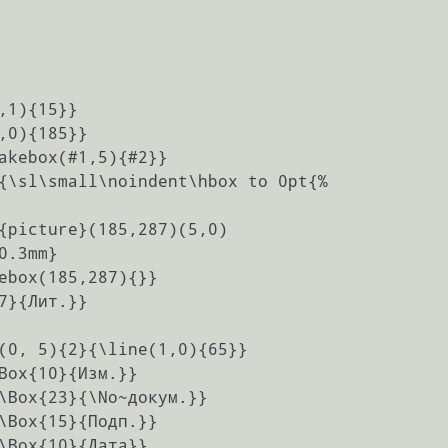
,1){15}}

,0){185}}

akebox(#1,5){#2}}

{\sl\small\noindent\hbox to 0pt{%

{picture}(185,287)(5,0)

0.3mm}

ebox(185,287){}}

7}{Лит.}}

(0, 5){2}{\line(1,0){65}}

Box{10}{Изм.}}

\Box{23}{\No~докум.}}

\Box{15}{Подп.}}

\Box{10}{Дата}}
