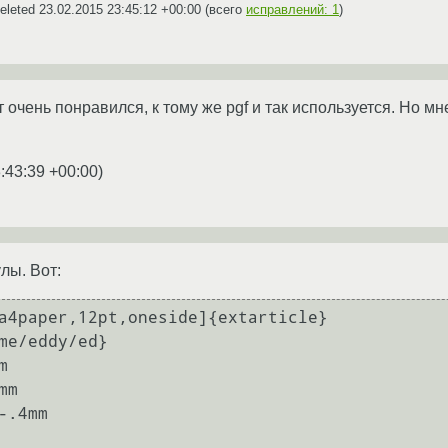
eleted
23.02.2015 23:45:12 +00:00
(всего
исправлений: 1
)
 очень понравился, к тому же pgf и так используется. Но мн
:43:39 +00:00
)
лы. Вот:
a4paper,12pt,oneside]{extarticle}

me/eddy/ed}



m

-.4mm
