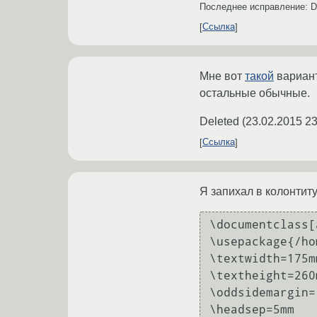
Последнее исправление: D
Ссылка
Мне вот
такой
вариант
остальные обычные.
Deleted
(
23.02.2015 23
Ссылка
Я запихал в колонтиту
\documentclass[
\usepackage{/ho
\textwidth=175mm
\textheight=260m
\oddsidemargin=
\headsep=5mm
