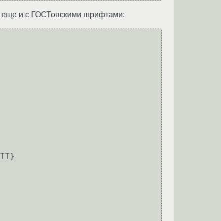
ет еще и с ГОСТовскими шрифтами:
TT}
