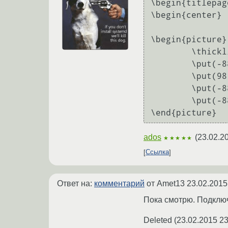
\begin{titlepage
\begin{center}

\begin{picture}
	\thicklines

	\put(-88,19.5){\line(0,-1){287}}

	\put(98,19.5){\line(0,-1){287}}

	\put(-88.13,19.5){\line(1,0){186.26}}

	\put(-88.13,-267.5){\line(1,0){186.26}}

ados
(
23.02.2
★★★★★
Ссылка
Ответ на:
комментарий
от Amet13
23.02.2015
Пока смотрю. Подключа
Deleted
(
23.02.2015 23