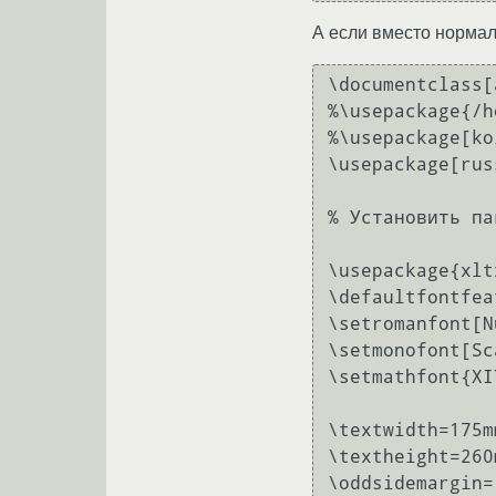
А если вместо нормал
\documentclass[
%\usepackage{/h
%\usepackage[ko
\usepackage[rus
% Установить па
\usepackage{xlt
\defaultfontfea
\setromanfont[N
\setmonofont[Sc
\setmathfont{XI
\textwidth=175mm
\textheight=260m
\oddsidemargin=