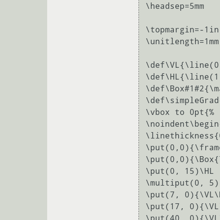
\headsep=5mm

\topmargin=-1in

\unitlength=1mm

\def\VL{\line(0
\def\HL{\line(1
\def\Box#1#2{\m
\def\simpleGrad
\vbox to 0pt{%

\noindent\begin
\linethickness{
\put(0,0){\fram
\put(0,0){\Box{
\put(0, 15)\HL

\multiput(0, 5)
\put(7, 0){\VL\
\put(17, 0){\VL
\put(40, 0){\VL