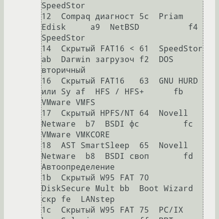
SpeedStor      

12  Compaq диагност 5c  Priam 
Edisk     a9  NetBSD          f4  
SpeedStor      

14  Скрытый FAT16 < 61  SpeedStor       
ab  Darwin загрузоч f2  DOS 
вторичный  

16  Скрытый FAT16   63  GNU HURD 
или Sy af  HFS / HFS+      fb  
VMware VMFS    

17  Скрытый HPFS/NT 64  Novell 
Netware  b7  BSDI фс         fc  
VMware VMKCORE 

18  AST SmartSleep  65  Novell 
Netware  b8  BSDI своп       fd  
Автоопределение

1b  Скрытый W95 FAT 70  
DiskSecure Mult bb  Boot Wizard 
скр fe  LANstep        

1c  Скрытый W95 FAT 75  PC/IX           