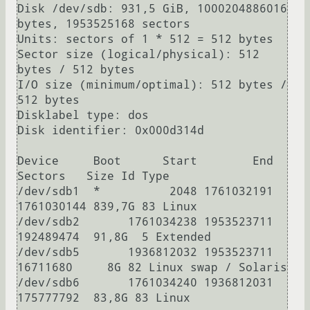
Disk /dev/sdb: 931,5 GiB, 1000204886016 
bytes, 1953525168 sectors

Units: sectors of 1 * 512 = 512 bytes

Sector size (logical/physical): 512 
bytes / 512 bytes

I/O size (minimum/optimal): 512 bytes / 
512 bytes

Disklabel type: dos

Disk identifier: 0x000d314d

Device     Boot      Start        End    
Sectors   Size Id Type

/dev/sdb1  *          2048 1761032191 
1761030144 839,7G 83 Linux

/dev/sdb2       1761034238 1953523711  
192489474  91,8G  5 Extended

/dev/sdb5       1936812032 1953523711   
16711680     8G 82 Linux swap / Solaris

/dev/sdb6       1761034240 1936812031  
175777792  83,8G 83 Linux
