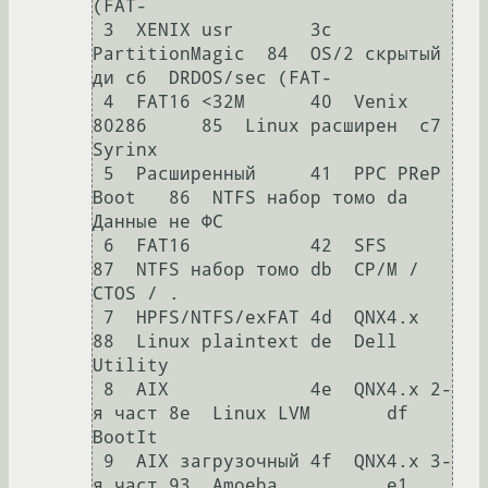
(FAT-

 3  XENIX usr       3c  
PartitionMagic  84  OS/2 скрытый 
ди c6  DRDOS/sec (FAT-

 4  FAT16 <32M      40  Venix 
80286     85  Linux расширен  c7  
Syrinx         

 5  Расширенный     41  PPC PReP 
Boot   86  NTFS набор томо da  
Данные не ФС   

 6  FAT16           42  SFS             
87  NTFS набор томо db  CP/M / 
CTOS / .

 7  HPFS/NTFS/exFAT 4d  QNX4.x          
88  Linux plaintext de  Dell 
Utility   

 8  AIX             4e  QNX4.x 2-
я част 8e  Linux LVM       df  
BootIt         

 9  AIX загрузочный 4f  QNX4.x 3-
я част 93  Amoeba          e1  