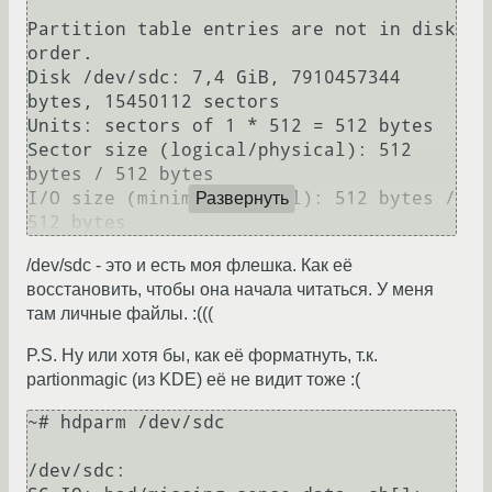
Partition table entries are not in disk 
order.

Disk /dev/sdc: 7,4 GiB, 7910457344 
bytes, 15450112 sectors

Units: sectors of 1 * 512 = 512 bytes

Sector size (logical/physical): 512 
bytes / 512 bytes

I/O size (minimum/optimal): 512 bytes / 
Развернуть
/dev/sdc - это и есть моя флешка. Как её
восстановить, чтобы она начала читаться. У меня
там личные файлы. :(((
P.S. Ну или хотя бы, как её форматнуть, т.к.
partionmagic (из KDE) её не видит тоже :(
~# hdparm /dev/sdc

/dev/sdc:
