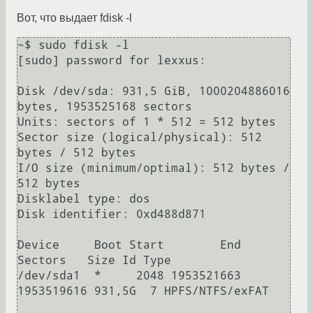
Вот, что выдает fdisk -l
~$ sudo fdisk -l

[sudo] password for lexxus: 

Disk /dev/sda: 931,5 GiB, 1000204886016 
bytes, 1953525168 sectors

Units: sectors of 1 * 512 = 512 bytes

Sector size (logical/physical): 512 
bytes / 512 bytes

I/O size (minimum/optimal): 512 bytes / 
512 bytes

Disklabel type: dos

Disk identifier: 0xd488d871

Device     Boot Start        End    
Sectors   Size Id Type

/dev/sda1  *     2048 1953521663 
1953519616 931,5G  7 HPFS/NTFS/exFAT
