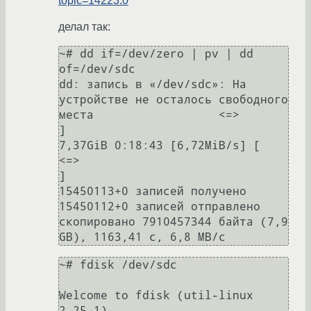
topic=14223.0
делал так:
~# dd if=/dev/zero | pv | dd  
of=/dev/sdc

dd: запись в «/dev/sdc»: На 
устройстве не осталось свободного 
места                  <=>                                                                   
]

7,37GiB 0:18:43 [6,72MiB/s] [                                                           
<=>                                                                
]

15450113+0 записей получено

15450112+0 записей отправлено

скопировано 7910457344 байта (7,9 
~# fdisk /dev/sdc

Welcome to fdisk (util-linux 
2.25.1).                                                                                                                       
