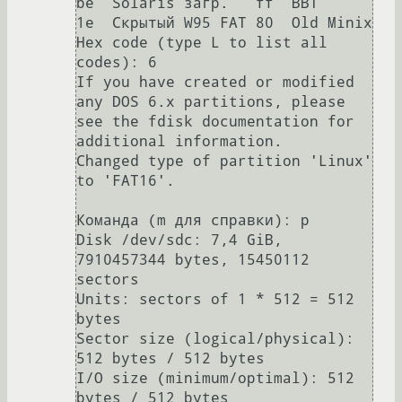
be  Solaris загр.   ff  BBT            

1e  Скрытый W95 FAT 80  Old Minix      

Hex code (type L to list all 
codes): 6

If you have created or modified 
any DOS 6.x partitions, please 
see the fdisk documentation for 
additional information.

Changed type of partition 'Linux' 
to 'FAT16'.

Команда (m для справки): p

Disk /dev/sdc: 7,4 GiB, 
7910457344 bytes, 15450112 
sectors

Units: sectors of 1 * 512 = 512 
bytes

Sector size (logical/physical): 
512 bytes / 512 bytes

I/O size (minimum/optimal): 512 
bytes / 512 bytes
