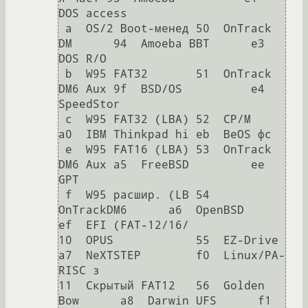
DOS access     

 a  OS/2 Boot-менед 50  OnTrack 
DM      94  Amoeba BBT      e3  
DOS R/O        

 b  W95 FAT32       51  OnTrack 
DM6 Aux 9f  BSD/OS          e4  
SpeedStor      

 c  W95 FAT32 (LBA) 52  CP/M            
a0  IBM Thinkpad hi eb  BeOS фс        

 e  W95 FAT16 (LBA) 53  OnTrack 
DM6 Aux a5  FreeBSD         ee  
GPT            

 f  W95 расшир. (LB 54  
OnTrackDM6      a6  OpenBSD         
ef  EFI (FAT-12/16/

10  OPUS            55  EZ-Drive        
a7  NeXTSTEP        f0  Linux/PA-
RISC з

11  Скрытый FAT12   56  Golden 
Bow      a8  Darwin UFS      f1  