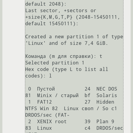
default 2048): 

Last sector, +sectors or 
+size{K,M,G,T,P} (2048-15450111, 
default 15450111): 

Created a new partition 1 of type 
'Linux' and of size 7,4 GiB.

Команда (m для справки): t

Selected partition 1

Hex code (type L to list all 
codes): l

 0  Пустой          24  NEC DOS         
81  Minix / старый  bf  Solaris        

 1  FAT12           27  Hidden 
NTFS Win 82  Linux своп / So c1  
DRDOS/sec (FAT-

 2  XENIX root      39  Plan 9          
83  Linux           c4  DRDOS/sec 