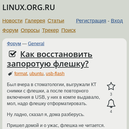
LINUX.ORG.RU
Новости
Галерея
Статьи
Регистрация
-
Вход
Форум
Опросы
Трекер
Поиск
Форум
—
General
Как восстановить
запоротую флешку?
format
,
ubuntu
,
usb-flash
Был вчера в стоматологии, выгружали КТ
снимки с флешки, а после повторного
3
включения в USB, у них в компе выдавало,
мол, надо флешку отформатировать.
4
Ну ладно, сказал я, дома разберусь.
Пришел домой и о ужас, флешка не читается.