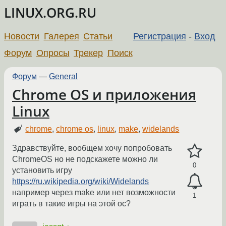
LINUX.ORG.RU
Новости
Галерея
Статьи
Регистрация
-
Вход
Форум
Опросы
Трекер
Поиск
Форум
—
General
Chrome OS и приложения
Linux
chrome
,
chrome os
,
linux
,
make
,
widelands
Здравствуйте, вообщем хочу попробовать
ChromeOS но не подскажете можно ли
0
установить игру
https://ru.wikipedia.org/wiki/Widelands
например через make или нет возможности
1
играть в такие игры на этой ос?