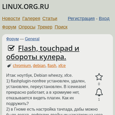
LINUX.ORG.RU
Новости
Галерея
Статьи
Регистрация
-
Вход
Форум
Опросы
Трекер
Поиск
Форум
—
General
Flash, touchpad и
обороты кулера.
chromium
,
debian
,
flash
,
xfce
Итак: ноутбук, Debian wheezy, xfce.
1) flashplugin-nonfree установлен, удален,
0
установлен, переустановлен. В iceweasel
прекрасно работает, а в хромиуме нет,
отказывается видеть плагин. Как их
1
подружить?
2) в Гноме есть настройка тачпада, дабы можно
было делать лефтклик двойным нажатием на него.