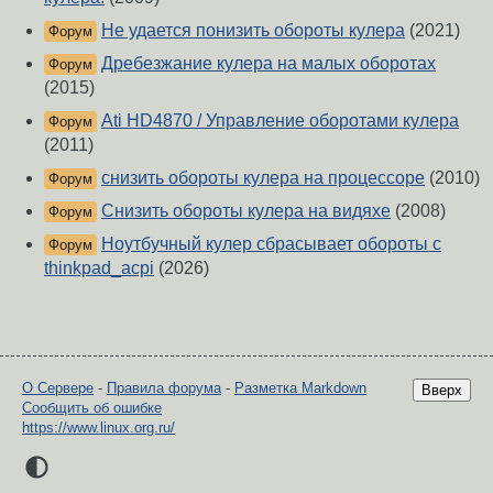
Не удается понизить обороты кулера
(2021)
Форум
Дребезжание кулера на малых оборотах
Форум
(2015)
Ati HD4870 / Управление оборотами кулера
Форум
(2011)
снизить обороты кулера на процессоре
(2010)
Форум
Снизить обороты кулера на видяхе
(2008)
Форум
Ноутбучный кулер сбрасывает обороты с
Форум
thinkpad_acpi
(2026)
О Сервере
-
Правила форума
-
Разметка Markdown
Вверх
Сообщить об ошибке
https://www.linux.org.ru/