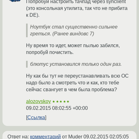
Попробуй настроить тачпад через synclient
(это консольная утилита, так что не прибита
к DE).
Ноутбук стал существенно сильнее
греться. (Ранее виндовс 7)
Ну время то идет, может пылью забился,
попробуй почистить.
блютус установился только один раз.
Ну как бы тут не переустанавливать всю ОС
надо было а смотреть что и как, кто тебе
сейчас свангует в чем была проблема?
alozovskoy
★★★★★
09.02.2015 08:02:55 +00:00
Ссылка
Ответ на:
комментарий
от Muder
09.02.2015 02:05:05