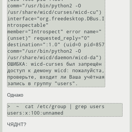
comm="/usr/bin/python2 -O 
/usr/share/wicd/curses/wicd-cu") 
interface="org.freedesktop.DBus.I
ntrospectable" 
member="Introspect" error name="
(unset)" requested_reply="0" 
destination=":1.0" (uid=0 pid=857 
comm="/usr/bin/python2 -O 
/usr/share/wicd/daemon/wicd-da")

ОШИБКА: wicd-curses был запрещён 
доступ к демону wicd: пожалуйста, 
проверьте, входит ли Ваша учётная 
Однако
>  ~  cat /etc/group | grep users

ЧЯДНТ?