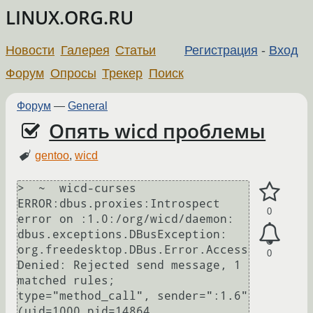
LINUX.ORG.RU
Новости
Галерея
Статьи
Регистрация
-
Вход
Форум
Опросы
Трекер
Поиск
Форум
—
General
Опять wicd проблемы
gentoo
,
wicd
>  ~  wicd-curses 

ERROR:dbus.proxies:Introspect 
0
error on :1.0:/org/wicd/daemon: 
dbus.exceptions.DBusException: 
org.freedesktop.DBus.Error.Access
0
Denied: Rejected send message, 1 
matched rules; 
type="method_call", sender=":1.6" 
(uid=1000 pid=14864 