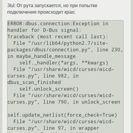
ЗЫ: От рута запускается, но при попытке
подключения происходит крах:
ERROR:dbus.connection:Exception in 
handler for D-Bus signal:

Traceback (most recent call last):

  File "/usr/lib64/python2.7/site-
packages/dbus/connection.py", line 230, 
in maybe_handle_message

    self._handler(*args, **kwargs)

  File "/usr/share/wicd/curses/wicd-
curses.py", line 982, in 
dbus_scan_finished

    self.unlock_screen()

  File "/usr/share/wicd/curses/wicd-
curses.py", line 790, in unlock_screen

self.update_netlist(force_check=True)

  File "/usr/share/wicd/curses/wicd-
curses.py", line 97, in wrapper
