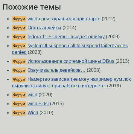
Похожие темы
wicd-curses крашится при старте
(2012)
Форум
Опять апдейты
(2014)
Форум
fedora 11 + cdemu - выдаёт ошибку
(2009)
Форум
systemctl suspend call to suspend failed: acces
Форум
denied
(2023)
Использование системной шины DBus
(2013)
Форум
Озвучиватель девайсов…
(2008)
Форум
Намертво зависает(не могу например нум лок
Форум
вырубить) линукс при работе в интернете.
(2019)
wicd
(2020)
Форум
wicd + dsl
(2015)
Форум
Wicd
(2010)
Форум