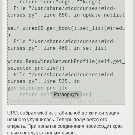
    return func(*args, **kargs)

  File "/usr/share/wicd/curses/wicd-
curses.py", line 850, in update_netlist

self.wiredCB.get_body().set_list(wiredL
)

  File "/usr/share/wicd/curses/wicd-
curses.py", line 469, in set_list

wired.ReadWiredNetworkProfile(self.get_
selected_profile())

  File "/usr/share/wicd/curses/wicd-
curses.py", line 535, in 
get_selected_profile

    return self.theList[loc]

Развернуть
UPD: собрал wicd из стабильной ветки и ситуация
немного улучшилась. Теперь получается его
открыть. При попытке соединения происходит крах
с выхлопом, указанным выше.