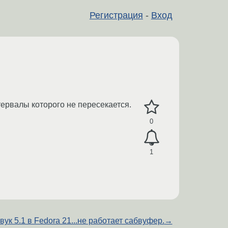
Регистрация
-
Вход
ервалы которого не пересекается.
0
1
вук 5.1 в Fedora 21...не работает сабвуфер.
→