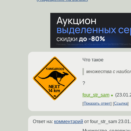
Что такое
множествa с наибо
?
four_str_sam
(
23.01.
★
Показать ответ
Ссылка
Ответ на:
комментарий
от four_str_sam
23.01
Множество, содержаще