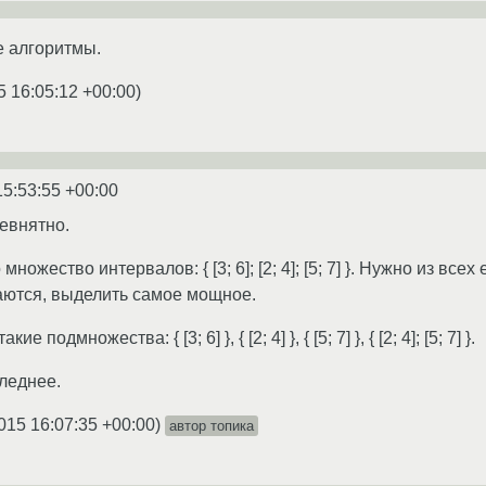
е алгоритмы.
5 16:05:12 +00:00
)
15:53:55 +00:00
евнятно.
множество интервалов: { [3; 6]; [2; 4]; [5; 7] }. Нужно из 
аются, выделить самое мощное.
 подмножества: { [3; 6] }, { [2; 4] }, { [5; 7] }, { [2; 4]; [5; 7] }.
леднее.
015 16:07:35 +00:00
)
автор топика