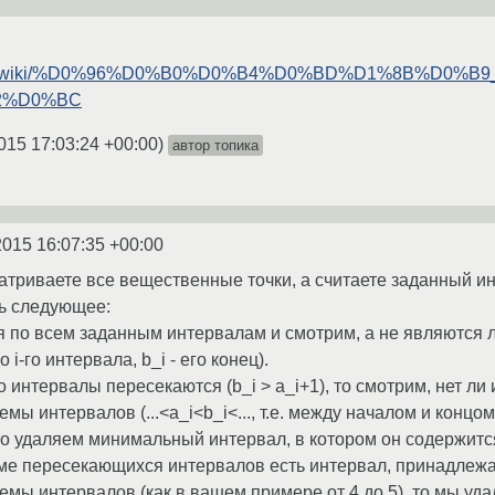
edia.org/wiki/%D0%96%D0%B0%D0%B4%D0%BD%D1%8B%
2%D0%BC
015 17:03:24 +00:00
)
автор топика
2015 16:07:35 +00:00
матриваете все вещественные точки, а считаете заданный и
ть следующее:
 по всем заданным интервалам и смотрим, а не являются л
о i-го интервала, b_i - его конец).
о интервалы пересекаются (b_i > a_i+1), то смотрим, нет л
ы интервалов (...<a_i<b_i<..., т.е. между началом и концом
 то удаляем минимальный интервал, в котором он содержитс
еме пересекающихся интервалов есть интервал, принадлеж
мы интервалов (как в вашем примере от 4 до 5), то мы уда