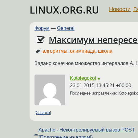
LINUX.ORG.RU
Новости
Г
Форум
—
General
Максимум непересе
алгоритмы
,
олимпиада
,
школа
Задано конечное множество интервалов A. 
Kotolegokot
★
23.01.2015 13:45:21 +00:00
Последнее исправление: Kotolegok
Ссылка
Apache - Неконтролируемый вызов POST
←
(Подозрение на взлом!)