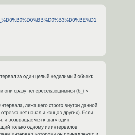
D0%B9_%D0%B0%D0%BB%D0%B3%D0%BE%D1
нтервал за один целый неделимый объект.
и они сразу непересекающимися (b_i <
и интервала, лежащего строго внутри данной
 отрезка нет начал и концов других). Если
я, и возвращаемся к шагу один.
ащий только одному из интервалов
ляем интервал, которому он принадлежит, и