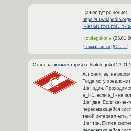
Нашел тут решение:
https://ru.wikip
%80%D0%B8%D1%8
Kotolegokot
(
23.01.2
★
Показать ответ
Ссылка
Ответ на:
комментарий
от Kotolegokot
23.01.
А, понял, вы не расс
Тогда могу предложи
Шаг один. Проходимся
a_i+1, если a_i - начал
Шаг два. Если какие-т
пересекающейся систем
такой интервал есть,
Шаг три. Если в сист
пересекающейся систе