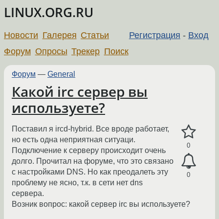
LINUX.ORG.RU
Новости
Галерея
Статьи
Регистрация
-
Вход
Форум
Опросы
Трекер
Поиск
Форум
—
General
Какой irc сервер вы
используете?
Поставил я ircd-hybrid. Все вроде работает,
но есть одна неприятная ситуаци.
0
Подключение к серверу происходит очень
долго. Прочитал на форуме, что это связано
с настройками DNS. Но как преодалеть эту
0
проблему не ясно, т.к. в сети нет dns
сервера.
Возник вопрос: какой сервер irc вы используете?