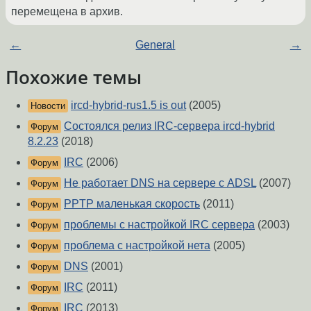
перемещена в архив.
←
General
→
Похожие темы
ircd-hybrid-rus1.5 is out
(2005)
Новости
Состоялся релиз IRC-сервера ircd-hybrid
Форум
8.2.23
(2018)
IRC
(2006)
Форум
Не работает DNS на сервере с ADSL
(2007)
Форум
PPTP маленькая скорость
(2011)
Форум
проблемы с настройкой IRC сервера
(2003)
Форум
проблема с настройкой нета
(2005)
Форум
DNS
(2001)
Форум
IRC
(2011)
Форум
IRC
(2013)
Форум