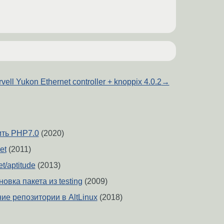
vell Yukon Ethernet controller + knoppix 4.0.2
→
ить PHP7.0
(2020)
et
(2011)
t/aptitude
(2013)
новка пакета из testing
(2009)
ие репозитории в AltLinux
(2018)