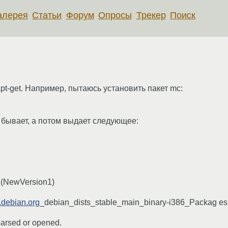
алерея
Статьи
Форум
Опросы
Трекер
Поиск
pt-get. Например, пытаюсь установить пакет mc:
и бывает, а потом выдает следующее:
e (NewVersion1)
u.debian.org
_debian_dists_stable_main_binary-i386_Packag es
 parsed or opened.