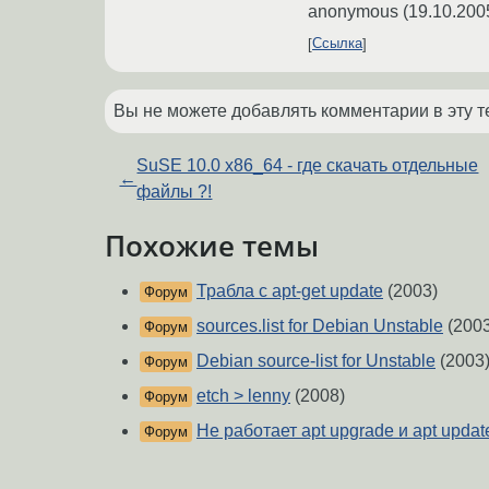
anonymous
(
19.10.200
Ссылка
Вы не можете добавлять комментарии в эту т
SuSE 10.0 x86_64 - где скачать отдельные
←
файлы ?!
Похожие темы
Трабла с apt-get update
(2003)
Форум
sources.list for Debian Unstable
(2003
Форум
Debian source-list for Unstable
(2003
Форум
etch > lenny
(2008)
Форум
Не работает apt upgrade и apt updat
Форум