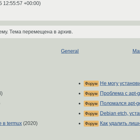
5 12:55:57 +00:00
)
ему. Тема перемещена в архив.
General
Mar
Не могу установ
Форум
)
Проблема с apt-g
Форум
)
Поломался apt-ge
Форум
Debian etch, уста
Форум
e в termux
(2020)
Как удалить лишн
Форум