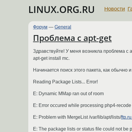
LINUX.ORG.RU
Новости
Г
Форум
—
General
Проблема с apt-get
Здравствуйте! У меня возникла проблема с a
apt-get install mc.
Начинается поиск этого пакета, как обычно 
Reading Package Lists... Error!
E: Dynamic MMap ran out of room
E: Error occured while processing php4-recod
E: Problem with MergeList /var/lib/apt/lists/
ftp.r
E: The package lists or status file could not be