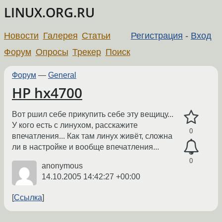
LINUX.ORG.RU
Новости
Галерея
Статьи
Регистрация
-
Вход
Форум
Опросы
Трекер
Поиск
Форум
—
General
HP hx4700
Вот ршил себе прикупить себе эту вещицу...
У кого есть с линухом, расскажите
0
впечатления... Как там линух живёт, сложна
ли в настройке и вообще впечатления...
0
anonymous
14.10.2005 14:42:27 +00:00
Ссылка