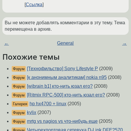
Ссылка
Вы не можете добавлять комментарии в эту тему. Тема
перемещена в архив.
←
General
→
Похожие темы
[Технофильство] Sony Lifestyle P
(2009)
Форум
[к анонимным аналитикам] nokia n95
(2008)
Форум
[wibrain b1] кто-нить юзал его?
(2008)
Форум
[Ritmix RPC-500] кто-нить юзал его?
(2008)
Форум
hp hx4700 + linux
(2005)
Галерея
kylix
(2007)
Форум
mrtg vs nagios vs что-нибудь еще
(2005)
Форум
Четырехпортовая сетевуха D-Link DFE?570
Форум