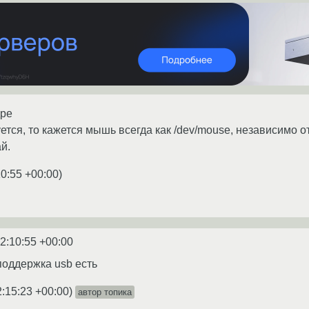
дре
уется, то кажется мышь всегда как /dev/mouse, независимо от
й.
10:55 +00:00
)
2:10:55 +00:00
поддержка usb есть
2:15:23 +00:00
)
автор топика