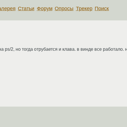
алерея
Статьи
Форум
Опросы
Трекер
Поиск
ps/2, но тогда отрубается и клава. в винде все работало. н