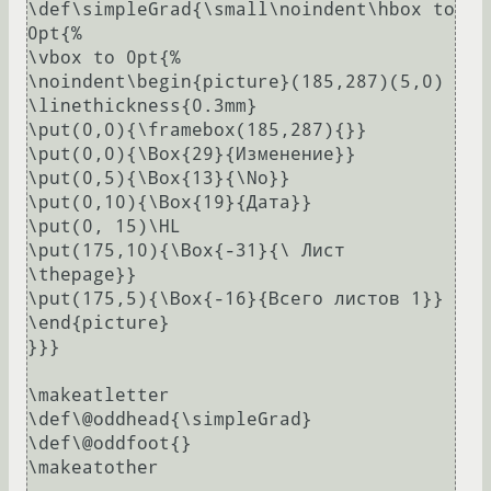
\def\simpleGrad{\small\noindent\hbox to 
0pt{%

\vbox to 0pt{%

\noindent\begin{picture}(185,287)(5,0)

\linethickness{0.3mm}

\put(0,0){\framebox(185,287){}}

\put(0,0){\Box{29}{Изменение}}

\put(0,5){\Box{13}{\No}}

\put(0,10){\Box{19}{Дата}}

\put(0, 15)\HL

\put(175,10){\Box{-31}{\ Лист 
\thepage}}

\put(175,5){\Box{-16}{Всего листов 1}}

\end{picture}

}}}

\makeatletter

\def\@oddhead{\simpleGrad}

\def\@oddfoot{}

\makeatother
