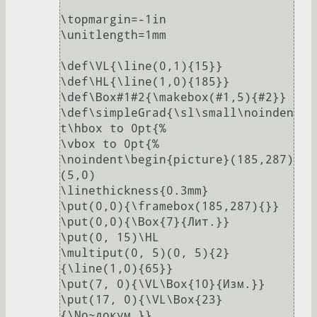
\topmargin=-1in

\unitlength=1mm

\def\VL{\line(0,1){15}}

\def\HL{\line(1,0){185}}

\def\Box#1#2{\makebox(#1,5){#2}}

\def\simpleGrad{\sl\small\noinden
t\hbox to 0pt{%

\vbox to 0pt{%

\noindent\begin{picture}(185,287)
(5,0)

\linethickness{0.3mm}

\put(0,0){\framebox(185,287){}}

\put(0,0){\Box{7}{Лит.}}

\put(0, 15)\HL

\multiput(0, 5)(0, 5){2}
{\line(1,0){65}}

\put(7, 0){\VL\Box{10}{Изм.}}

\put(17, 0){\VL\Box{23}
{\No~докум.}}
