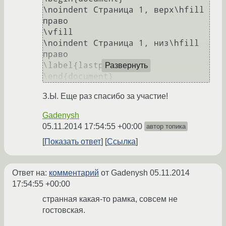
\noindent Страница 1, верх\hfill 
право

\vfill

\noindent Страница 1, низ\hfill 
право    

\label{lastpage}

Развернуть
З.Ы. Еще раз спасибо за участие!
Gadenysh
05.11.2014 17:54:55 +00:00
автор топика
Показать ответ
Ссылка
Ответ на:
комментарий
от Gadenysh
05.11.2014
17:54:55 +00:00
странная какая-то рамка, совсем не
гостовская.