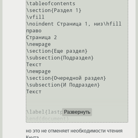
\tableofcontents

\section{Раздел 1}

\vfill

\noindent Страница 1, низ\hfill 
право

Страница 2

\newpage

\section{Еще раздел}

\subsection{Подраздел}

Текст

\newpage

\section{Очередной раздел}

\subsection{И Подраздел}

Текст

\label{lastpage}

Развернуть
но это не отменяет необходимости чтения
Кнута.