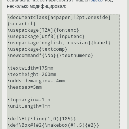
несколько модифицировал:
\documentclass[a4paper,12pt,oneside]
{scrartcl}

\usepackage[T2A]{fontenc}

\usepackage[utf8]{inputenc}

\usepackage[english, russian]{babel}

\usepackage{textcomp}

\newcommand*{\No}{\textnumero}

\textwidth=175mm

\textheight=260mm

\oddsidemargin=-.4mm

\headsep=5mm

\topmargin=-1in

\unitlength=1mm

\def\HL{\line(1,0){185}}

\def\Box#1#2{\makebox(#1,5){#2}}
