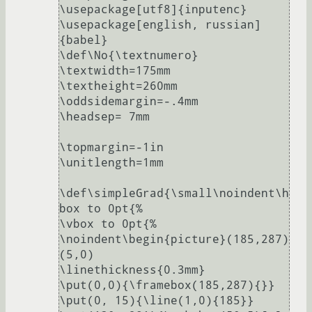
\usepackage[utf8]{inputenc}

\usepackage[english, russian]
{babel}

\def\No{\textnumero}

\textwidth=175mm

\textheight=260mm

\oddsidemargin=-.4mm

\headsep= 7mm

\topmargin=-1in

\unitlength=1mm

\def\simpleGrad{\small\noindent\h
box to 0pt{%

\vbox to 0pt{%

\noindent\begin{picture}(185,287)
(5,0)

\linethickness{0.3mm}

\put(0,0){\framebox(185,287){}}

\put(0, 15){\line(1,0){185}}
