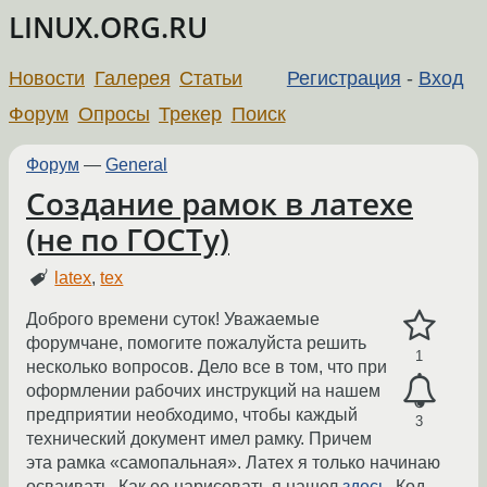
LINUX.ORG.RU
Новости
Галерея
Статьи
Регистрация
-
Вход
Форум
Опросы
Трекер
Поиск
Форум
—
General
Создание рамок в латехе
(не по ГОСТу)
latex
,
tex
Доброго времени суток! Уважаемые
форумчане, помогите пожалуйста решить
1
несколько вопросов. Дело все в том, что при
оформлении рабочих инструкций на нашем
предприятии необходимо, чтобы каждый
3
технический документ имел рамку. Причем
эта рамка «самопальная». Латех я только начинаю
осваивать. Как ее нарисовать я нашел
здесь
. Код