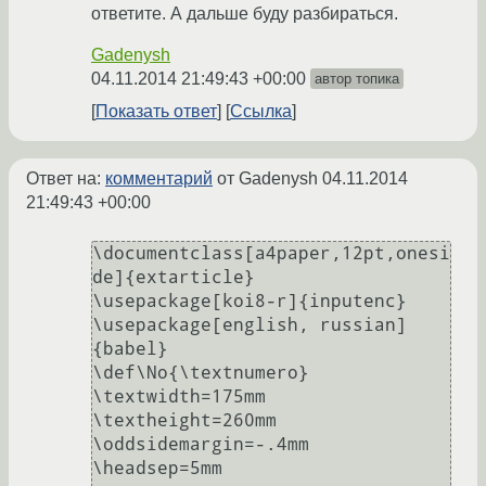
ответите. А дальше буду разбираться.
Gadenysh
04.11.2014 21:49:43 +00:00
автор топика
Показать ответ
Ссылка
Ответ на:
комментарий
от Gadenysh
04.11.2014
21:49:43 +00:00
\documentclass[a4paper,12pt,onesi
de]{extarticle}

\usepackage[koi8-r]{inputenc}

\usepackage[english, russian]
{babel}

\def\No{\textnumero}

\textwidth=175mm

\textheight=260mm

\oddsidemargin=-.4mm

\headsep=5mm
