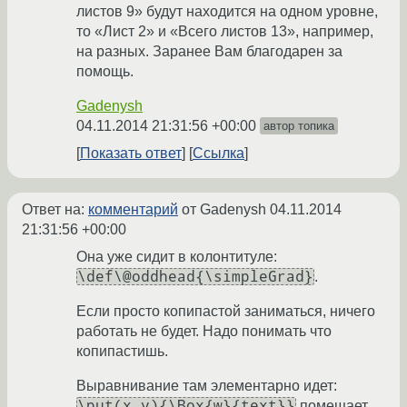
листов 9» будут находится на одном уровне,
то «Лист 2» и «Всего листов 13», например,
на разных. Заранее Вам благодарен за
помощь.
Gadenysh
04.11.2014 21:31:56 +00:00
автор топика
Показать ответ
Ссылка
Ответ на:
комментарий
от Gadenysh
04.11.2014
21:31:56 +00:00
Она уже сидит в колонтитуле:
\def\@oddhead{\simpleGrad}
.
Если просто копипастой заниматься, ничего
работать не будет. Надо понимать что
копипастишь.
Выравнивание там элементарно идет:
\put(x,y){\Box{w}{text}}
помещает