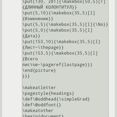
\put(130, 281){\makebox(50,5)[r]
{ДЛИННЫЙ КОЛОНТИТУЛ}}

\put(5,10){\makebox(35,5)[l]
{Изменение}}

\put(5,5){\makebox(35,5)[l]{\No}}

\put(5,0){\makebox(35,5)[l]
{Дата}}

\put(153,10){\makebox(35,5)[l]
{Лист~\thepage}}

\put(153,5){\makebox(35,5)[l]
{Всего 
листов~\pageref{lastpage}}}

\end{picture}

}}}

\makeatletter

\pagestyle{headings}

\def\@oddhead{\simpleGrad}

\def\@oddfoot{}

\makeatother

\begin{document}
