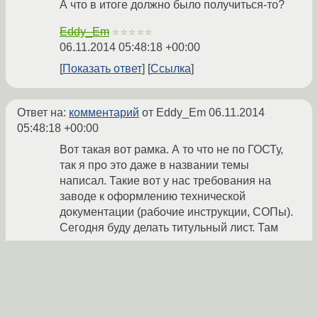
А что в итоге должно было получиться-то?
Eddy_Em
☆☆☆☆☆
06.11.2014 05:48:18 +00:00
Показать ответ
Ссылка
Ответ на:
комментарий
от Eddy_Em
06.11.2014
05:48:18 +00:00
Вот такая вот рамка. А то что не по ГОСТу,
так я про это даже в названии темы
написал. Такие вот у нас требования на
заводе к оформлению технической
документации (рабочие инструкции, СОПы).
Сегодня буду делать титульный лист. Там
там тоже рамка, но несколько отличная от
этой. А Вам ещё раз огромное спасибо за
помощь.
Gadenysh
06.11.2014 09:40:23 +00:00
автор топика