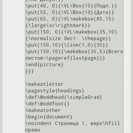
\put(40, 0){\VL\Box{15}{Подп.}}

\put(55, 0){\VL\Box{10}{Дата}}

\put(65, 0){\VL\makebox(85,15)
{\large\sc\rightmark}}

\put(150, 0){\VL\makebox(35,10)
{\normalsize Лист: \thepage}}

\put(150,10){\line(1,0){35}}

\put(150,10){\makebox(35,5){Всего 
листов~\pageref{lastpage}}}

\end{picture}

}}}

\makeatletter

\pagestyle{headings}

\def\@oddhead{\simpleGrad}

\def\@oddfoot{}

\makeatother

\begin{document}

\noindent Страница 1, верх\hfill 
право
