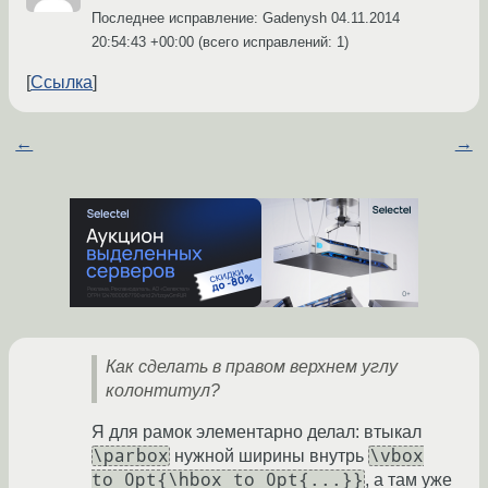
Последнее исправление: Gadenysh
04.11.2014
20:54:43 +00:00
(всего исправлений: 1)
Ссылка
←
→
Как сделать в правом верхнем углу
колонтитул?
Я для рамок элементарно делал: втыкал
\parbox
\vbox
нужной ширины внутрь
to 0pt{\hbox to 0pt{...}}
, а там уже