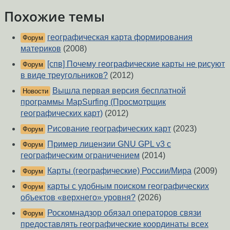
Похожие темы
географическая карта формирования
Форум
материков
(2008)
[спв] Почему географические карты не рисуют
Форум
в виде треугольников?
(2012)
Вышла первая версия бесплатной
Новости
программы MapSurfing (Просмотрщик
географических карт)
(2012)
Рисование географических карт
(2023)
Форум
Пример лицензии GNU GPL v3 c
Форум
географическим ограничением
(2014)
Карты (географические) России/Мира
(2009)
Форум
карты с удобным поиском географических
Форум
объектов «верхнего» уровня?
(2026)
Роскомнадзор обязал операторов связи
Форум
предоставлять географические координаты всех