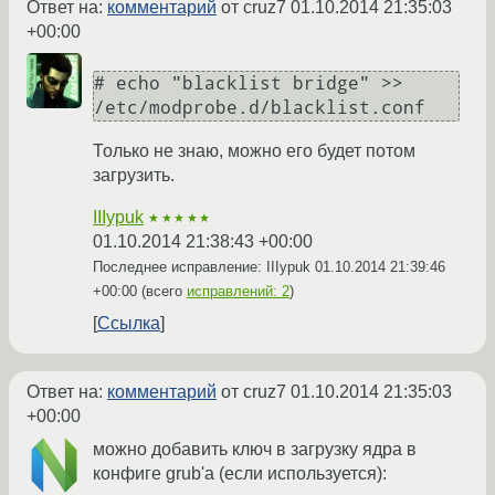
Ответ на:
комментарий
от cruz7
01.10.2014 21:35:03
+00:00
# echo "blacklist bridge" >> 
/etc/modprobe.d/blacklist.conf
Только не знаю, можно его будет потом
загрузить.
IIIypuk
★★★★★
01.10.2014 21:38:43 +00:00
Последнее исправление: IIIypuk
01.10.2014 21:39:46
+00:00
(всего
исправлений: 2
)
Ссылка
Ответ на:
комментарий
от cruz7
01.10.2014 21:35:03
+00:00
можно добавить ключ в загрузку ядра в
конфиге grub'а (если используется):