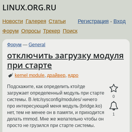
LINUX.ORG.RU
Новости
Галерея
Статьи
Регистрация
-
Вход
Форум
Опросы
Трекер
Поиск
Форум
—
General
отключить загрузку модуля
при старте
kernel module
,
драйвер
,
ядро
Подскажите, как определить кто/где
загружает определенный модуль при старте
0
системы. В /etc/sysconfig/modules/ ничего
про интересующий меня модуль (bridge.ko)
нет, тем не менее он в памяти, и приходится
1
делать rmmod. Мне же желательно чтобы он
просто не грузился при старте системы.