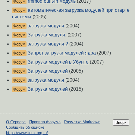
rmmod built-in модуль
(2017)
Форум
автоматическая загрузка модулей при старте
Форум
системы
(2005)
загрузка модуля
(2004)
Форум
Загрузка модуля.
(2007)
Форум
загрузка модуля ?
(2004)
Форум
Запрет загрузки модулей ядра
(2007)
Форум
Загрузка модулей в Убунте
(2007)
Форум
Загрузка модулей
(2005)
Форум
загрузка модуля
(2004)
Форум
Загрузка модулей
(2015)
Форум
О Сервере
-
Правила форума
-
Разметка Markdown
Вверх
Сообщить об ошибке
https://www.linux.org.ru/