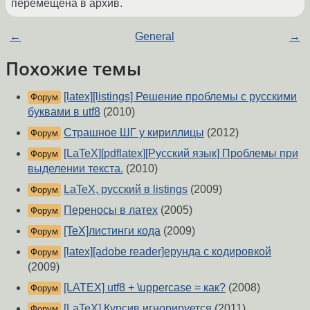
перемещена в архив.
←
General
→
Похожие темы
[latex][listings] Решение проблемы с русскими
Форум
буквами в utf8
(2010)
Страшное ШГ у кириллицы
(2012)
Форум
[LaTeX][pdflatex][Русский язык] Проблемы при
Форум
выделении текста.
(2010)
LaTeX, русский в listings
(2009)
Форум
Переносы в латех
(2005)
Форум
[TeX]листинги кода
(2009)
Форум
[latex][adobe reader]ерунда с кодировкой
Форум
(2009)
[LATEX] utf8 + \uppercase = как?
(2008)
Форум
[LaTeX] Курсив игнорируется
(2011)
Форум