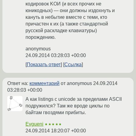
кодировок KOИ (и всех прочих не
юникодных) — они должны издохнуть и
кануть в небытие вместе с теми, кто
причастен к их (а также стандартной
русской раскладке клавиатуры)
порождению.
anonymous
24.09.2014 03:28:03 +00:00
Показать ответ
Ссылка
Ответ на:
комментарий
от anonymous
24.09.2014
03:28:03 +00:00
А как listings с unicode за пределами ASCII
подружился? Там же вроде циклы по
байтам гвоздями прибиты.
Evgueni
★★★★★
24.09.2014 18:20:07 +00:00