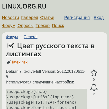
LINUX.ORG.RU
Новости
Галерея
Статьи
Регистрация
-
Вход
Форум
Опросы
Трекер
Поиск
Форум
—
General
Цвет русского текста в
листингах
latex
,
tex
Debian 7, texlive-full Version: 2012.20120611-
5.
0
Используются следующие настройки:
\usepackage{cmap}

2
\usepackage[utf8x]{inputenc}                        

\usepackage[TS1,T2A]{fontenc}                   

\usepackage[english, russian]