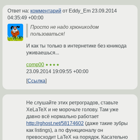
Ответ на:
комментарий
от Eddy_Em
23.09.2014
04:35:49 +00:00
Просто не надо хрюникодом
пользоваться!
И как ты только в интернетике без юникода
уживаешься...
comp00
★★★★
23.09.2014 19:09:55 +00:00
Ссылка
Не слушайте этих ретроградов, ставьте
XeLaTeX и не морочьте голову. Там уже
давно всё нормально работает
http://rghost.net/58174602
(даже такие зубры
как listings), а по функционалу он
превосходит LaTeX на порядок. Касательно