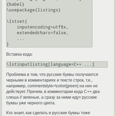
{babel}

\usepackage{listings}

\lstset{

    inputencoding=utf8x,

    extendedchars=false,

    ...

Вставка кода:
Проблема в том, что русские буквы получаются
черными в комментариях и тексте строк, т.е.,
например, commentstyle=\color{green} на них не
действует. Причем, в комментарии кода C++ два
слеша // зеленые, а сразу за ними идут русские
буквы уже черного цвета.
Кто знает, как сделать и русские буквы тоже