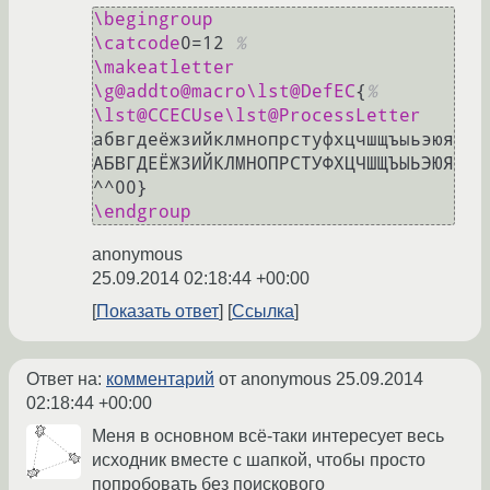
\begingroup
\catcode
0=12 
%
\makeatletter
\g@addto@macro
\lst@DefEC
{
%
\lst@CCECUse
\lst@ProcessLetter
абвгдеёжзийклмнопрстуфхцчшщъыьэюя
АБВГДЕЁЖЗИЙКЛМНОПРСТУФХЦЧШЩЪЫЬЭЮЯ
\endgroup
anonymous
25.09.2014 02:18:44 +00:00
Показать ответ
Ссылка
Ответ на:
комментарий
от anonymous
25.09.2014
02:18:44 +00:00
Меня в основном всё-таки интересует весь
исходник вместе с шапкой, чтобы просто
попробовать без поискового