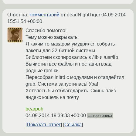
Ответ на:
комментарий
от deadNightTiger
04.09.2014
15:51:54 +00:00
Спасибо помогло!
Тему можно закрывать.
Я каким то макаром умудрился собрать
пакеты для 32-битной системы.
Библиотеки скопировались в /lib и /usr/lib
Вычистил все файлы и поставил взад
родные rpm-ки.
Пересобрал initrd c модулями и отапдейтил
grub. Система запустилась! Ура!
Хотелось бы отблагодарить. Скинь плиз
яндекс кошель на почту.
bearpuh
04.09.2014 19:39:33 +00:00
автор топика
Показать ответ
Ссылка