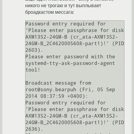
никого не трогаю и тут выплывает
броадкастом мессага:
Password entry required for 
'Please enter passphrase for disk 
AXM13S2-24GM-B (cr_ata-AXM13S2-
24GM-B_2C4620005608-part1)!' (PID 
2603).

Please enter password with the 
systemd-tty-ask-password-agent 
tool!

Broadcast message from 
root@sony.bearpuh (Fri, 05 Sep 
2014 08:37:59 +0400):

Password entry required for 
'Please enter passphrase for disk 
AXM13S2-24GM-B (cr_ata-AXM13S2-
24GM-B_2C4620005608-part1)!' (PID 
2636).
