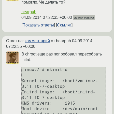
помогло. Че делать то?
bearpuh
04.09.2014 07:22:35 +00:00
автор топика
Показать ответы
Ссылка
Ответ на:
комментарий
от bearpuh
04.09.2014
07:22:35 +00:00
В chroot еще раз попробовал пересобрать
initrd.
linux:/ # mkinitrd

Kernel image:   /boot/vmlinuz-
3.11.10-7-desktop

Initrd image:   /boot/initrd-
3.11.10-7-desktop

KMS drivers:     i915

Root device:	/dev/main/root 