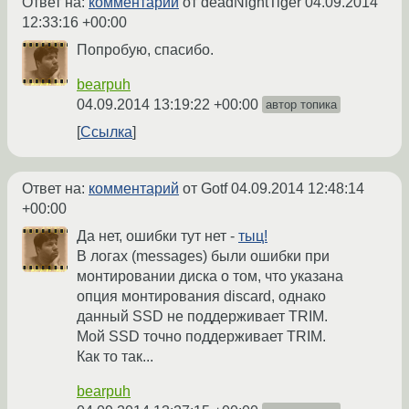
Ответ на:
комментарий
от deadNightTiger
04.09.2014
12:33:16 +00:00
Попробую, спасибо.
bearpuh
04.09.2014 13:19:22 +00:00
автор топика
Ссылка
Ответ на:
комментарий
от Gotf
04.09.2014 12:48:14
+00:00
Да нет, ошибки тут нет -
тыц!
В логах (messages) были ошибки при
монтировании диска о том, что указана
опция монтирования discard, однако
данный SSD не поддерживает TRIM.
Мой SSD точно поддерживает TRIM.
Как то так...
bearpuh