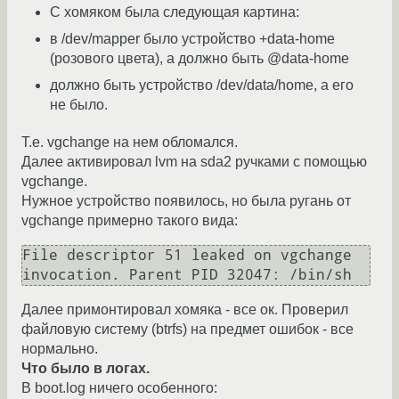
С хомяком была следующая картина:
в /dev/mapper было устройство +data-home
(розового цвета), а должно быть @data-home
должно быть устройство /dev/data/home, а его
не было.
Т.е. vgchange на нем обломался.
Далее активировал lvm на sda2 ручками с помощью
vgchange.
Нужное устройство появилось, но была ругань от
vgchange примерно такого вида:
File descriptor 51 leaked on vgchange 
invocation. Parent PID 32047: /bin/sh
Далее примонтировал хомяка - все ок. Проверил
файловую систему (btrfs) на предмет ошибок - все
нормально.
Что было в логах.
В boot.log ничего особенного: