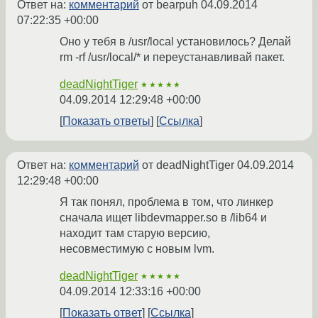
Ответ на:
комментарий
от bearpuh
04.09.2014
07:22:35 +00:00
Оно у тебя в /usr/local установилось? Делай
rm -rf /usr/local/* и переустанавливай пакет.
deadNightTiger
★★★★★
04.09.2014 12:29:48 +00:00
Показать ответы
Ссылка
Ответ на:
комментарий
от deadNightTiger
04.09.2014
12:29:48 +00:00
Я так понял, проблема в том, что линкер
сначала ищет libdevmapper.so в /lib64 и
находит там старую версию,
несовместимую с новым lvm.
deadNightTiger
★★★★★
04.09.2014 12:33:16 +00:00
Показать ответ
Ссылка