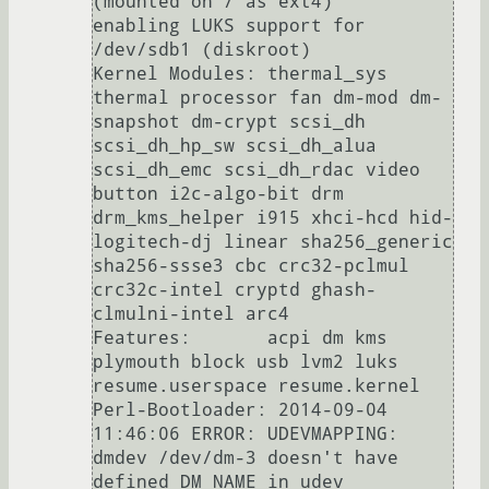
(mounted on / as ext4)

enabling LUKS support for 
/dev/sdb1 (diskroot)

Kernel Modules:	thermal_sys 
thermal processor fan dm-mod dm-
snapshot dm-crypt scsi_dh 
scsi_dh_hp_sw scsi_dh_alua 
scsi_dh_emc scsi_dh_rdac video 
button i2c-algo-bit drm 
drm_kms_helper i915 xhci-hcd hid-
logitech-dj linear sha256_generic 
sha256-ssse3 cbc crc32-pclmul 
crc32c-intel cryptd ghash-
clmulni-intel arc4 

Features:       acpi dm kms 
plymouth block usb lvm2 luks 
resume.userspace resume.kernel

Perl-Bootloader: 2014-09-04 
11:46:06 ERROR: UDEVMAPPING: 
dmdev /dev/dm-3 doesn't have 
defined DM_NAME in udev
