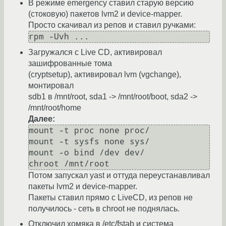
В режиме emergency ставил старую версию
(стоковую) пакетов lvm2 и device-mapper.
Просто скачивал из репов и ставил ручками:
rpm -Uvh ...
Загружался с Live CD, активировал
зашифрованные тома
(cryptsetup), активировал lvm (vgchange),
монтировал
sdb1 в /mnt/root, sda1 -> /mnt/root/boot, sda2 ->
/mnt/root/home
Далее:
mount -t proc none proc/

mount -t sysfs none sys/

mount -o bind /dev dev/

chroot /mnt/root 
Потом запускал yast и оттуда переустанавливал
пакеты lvm2 и device-mapper.
Пакеты ставил прямо с LiveCD, из репов не
получилось - сеть в chroot не поднялась.
Отключил хомяка в /etc/fstab и система