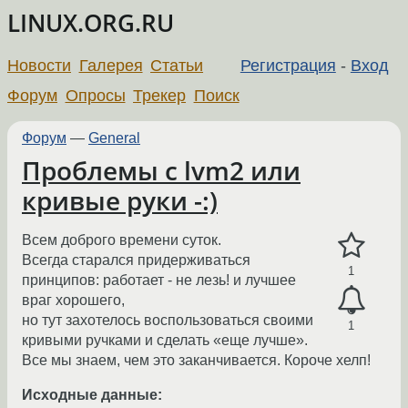
LINUX.ORG.RU
Новости
Галерея
Статьи
Регистрация
-
Вход
Форум
Опросы
Трекер
Поиск
Форум
—
General
Проблемы с lvm2 или
кривые руки -:)
Всем доброго времени суток.
Всегда старался придерживаться
1
принципов: работает - не лезь! и лучшее
враг хорошего,
но тут захотелось воспользоваться своими
1
кривыми ручками и сделать «еще лучше».
Все мы знаем, чем это заканчивается. Короче хелп!
Исходные данные: