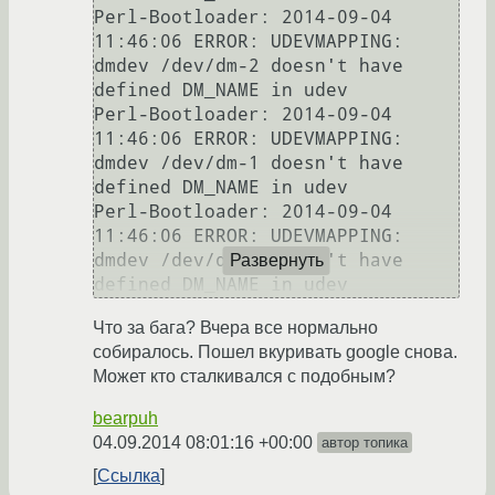
Perl-Bootloader: 2014-09-04 
11:46:06 ERROR: UDEVMAPPING: 
dmdev /dev/dm-2 doesn't have 
defined DM_NAME in udev

Perl-Bootloader: 2014-09-04 
11:46:06 ERROR: UDEVMAPPING: 
dmdev /dev/dm-1 doesn't have 
defined DM_NAME in udev

Perl-Bootloader: 2014-09-04 
11:46:06 ERROR: UDEVMAPPING: 
dmdev /dev/dm-0 doesn't have 
Развернуть
Что за бага? Вчера все нормально
собиралось. Пошел вкуривать google снова.
Может кто сталкивался с подобным?
bearpuh
04.09.2014 08:01:16 +00:00
автор топика
Ссылка