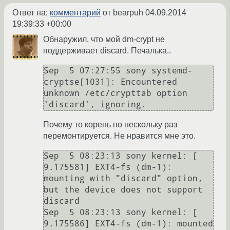
Ответ на:
комментарий
от bearpuh
04.09.2014
19:39:33 +00:00
Обнаружил, что мой dm-crypt не
поддерживает discard. Печалька..
Sep  5 07:27:55 sony systemd-
cryptse[1031]: Encountered 
unknown /etc/crypttab option 
'discard', ignoring.
Почему то корень по нескольку раз
перемонтируется. Не нравится мне это.
Sep  5 08:23:13 sony kernel: [    
9.175581] EXT4-fs (dm-1): 
mounting with "discard" option, 
but the device does not support 
discard

Sep  5 08:23:13 sony kernel: [    
9.175586] EXT4-fs (dm-1): mounted 