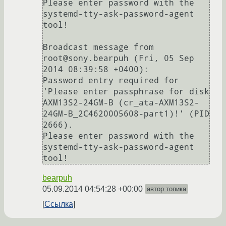
Please enter password with the 
systemd-tty-ask-password-agent 
tool!

Broadcast message from 
root@sony.bearpuh (Fri, 05 Sep 
2014 08:39:58 +0400):

Password entry required for 
'Please enter passphrase for disk 
AXM13S2-24GM-B (cr_ata-AXM13S2-
24GM-B_2C4620005608-part1)!' (PID 
2666).

Please enter password with the 
systemd-tty-ask-password-agent 
bearpuh
05.09.2014 04:54:28 +00:00
автор топика
Ссылка