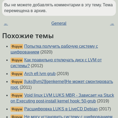
Вы не можете добавлять комментарии в эту тему. Тема
перемещена в архив.
←
General
→
Похожие темы
Попытка получить рабочую систему с
Форум
шифрованием
(2020)
Как правильно отключать диск с LVM от
Форум
системы?
(2012)
Arch efi lvm grub
(2019)
Форум
[luks][lvm2][genkernel]Не может смонтировать
Форум
root.
(2011)
Void linux LVM LUKS MBR - Зависает на Stuck
Форум
on Executing post-install kernel hook: 50-grub
(2019)
Расшифровка LUKS в LiveCD Debian
(2017)
Форум
Не могу установить систему с шифрованием
Форум