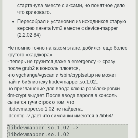
стартанула вместе с иксами, но понятное дело
что кривовато.
Пересобрал и установил из исходников старую
версию пакета lvm2 вместе с device-mapper
(2.2.02.84)
Не помню точно на каком этапе, добился еще более
крутого «хардкора»
- теперь не грузится даже в emergency -> сразу
после grub2 в консоль плюется,
что vgchange/vgscan и /sbin/cryptsetup не может
найти библиотеку libdevmapper.so.1.02.,
но приглашение для ввода ключа разблокировки
dm-crypt выдает. После ввода пароля в консоль
сыпется туча строк о том, что
libdevmapper.so.1.02 не найдена.
ldconfig -v дает что симлинки имеются в /lib64/
libdevmapper.so.1.02 -> 
libdevmapper.so.1.02