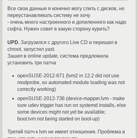
Все свои данные я конечно могу слить с дисков, но
переустанавливать систему не хочу
- очень много настроенного и допиленного как надо
софта. Нужен совет в какую сторону курить?
UPD.
Загрузился с другого Live CD и перешел в
chroot, запустил yast.
Зашел в online update, система предложила
установить три патча
openSUSE-2012-671 (lvm2 in 12.2 did not use
modprobe, so automated module loading was not
correctly working)
openSUSE-2012-736 (device-mapper.lvm - make
sure udev trigger has run on systemd installs, else
some devices might not yet be available;
boot.lvm not being started on boot-up)
Третий патч к lvm не имеет отношения. Проблема в