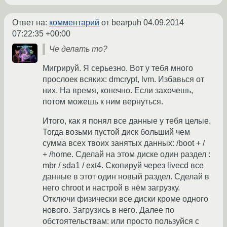
Ответ на:
комментарий
от bearpuh
04.09.2014
07:22:35 +00:00
Че делать то?
Мигрируй. Я серьезно. Вот у тебя много
прослоек всяких: dmcrypt, lvm. Избавься от
них. На время, конечно. Если захочешь,
потом можешь к ним вернуться.
Итого, как я понял все данные у тебя целые.
Тогда возьми пустой диск больший чем
сумма всех твоих занятых данных: /boot + /
+ /home. Сделай на этом диске один раздел :
mbr / sda1 / ext4. Скопируй через livecd все
данные в этот один новый раздел. Сделай в
него chroot и настрой в нём загрузку.
Отключи физически все диски кроме одного
нового. Загрузись в него. Далее по
обстоятельствам: или просто пользуйся с