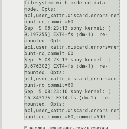
filesystem with ordered data 
mode. Opts: 
acl,user_xattr,discard,errors=rem
ount-ro,commit=60

Sep  5 08:23:13 sony kernel: [    
9.197255] EXT4-fs (dm-1): re-
mounted. Opts: 
acl,user_xattr,discard,errors=rem
ount-ro,commit=60

Sep  5 08:23:13 sony kernel: [    
9.676302] EXT4-fs (dm-1): re-
mounted. Opts: 
acl,user_xattr,discard,errors=rem
ount-ro,commit=60

Sep  5 08:23:16 sony kernel: [   
16.843175] EXT4-fs (dm-1): re-
mounted. Opts: 
acl,user_xattr,discard,errors=rem
ount-ro,commit=60,commit=600
Еще один глюк возник - сижу в консоли,