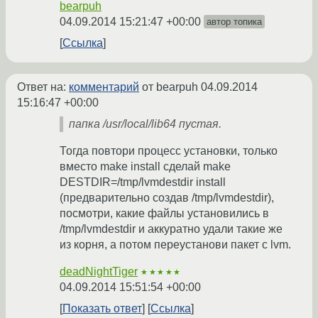
bearpuh
04.09.2014 15:21:47 +00:00
автор топика
Ссылка
Ответ на:
комментарий
от bearpuh
04.09.2014
15:16:47 +00:00
папка /usr/local/lib64 пустая.
Тогда повтори процесс установки, только
вместо make install сделай make
DESTDIR=/tmp/lvmdestdir install
(предварительно создав /tmp/lvmdestdir),
посмотри, какие файлы установились в
/tmp/lvmdestdir и аккуратно удали такие же
из корня, а потом переустанови пакет с lvm.
deadNightTiger
★★★★★
04.09.2014 15:51:54 +00:00
Показать ответ
Ссылка