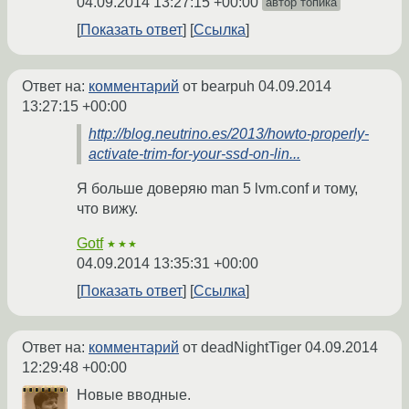
04.09.2014 13:27:15 +00:00
автор топика
Показать ответ
Ссылка
Ответ на:
комментарий
от bearpuh
04.09.2014
13:27:15 +00:00
http://blog.neutrino.es/2013/howto-properly-
activate-trim-for-your-ssd-on-lin...
Я больше доверяю man 5 lvm.conf и тому,
что вижу.
Gotf
★★★
04.09.2014 13:35:31 +00:00
Показать ответ
Ссылка
Ответ на:
комментарий
от deadNightTiger
04.09.2014
12:29:48 +00:00
Новые вводные.