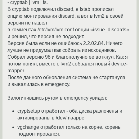
- crypttab | lvm | fs.
В crypttab подключил discard, в fstab прописал
опцию монтирования discard, а вот в lvm2 в своей
версии не нашел
в комментах /etc/lvm/lvm.conf опции «issue_discards»
и решил, что версия не подходит.
Версия была если не ошибаюсь 2.2.02.84. Ничего
лучше не придумал как собрать из исходников.
Собрал версию 98 и благополучно ее воткнул. Как я
потом понял, вместе с lvm2 собрался новый device-
mapper.
После данного обновления система не стартанула
и вывалилась в emergency.
Залогинившись рутом в emergency увидел:
cryptsetup отработал - оба диска разлочены и
активированы в /dev/maapper
vgchange отработал только на корне, корень
подмонтировался.