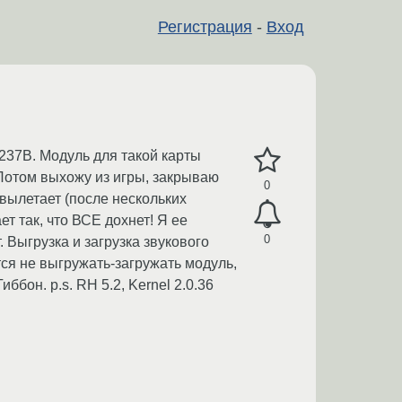
Регистрация
-
Вход
4237B. Модуль для такой карты
. Потом выхожу из игры, закрываю
0
 вылетает (после нескольких
ет так, что ВСЕ дохнет! Я ее
0
 Выгрузка и загрузка звукового
тся не выгружать-загружать модуль,
бон. p.s. RH 5.2, Kernel 2.0.36