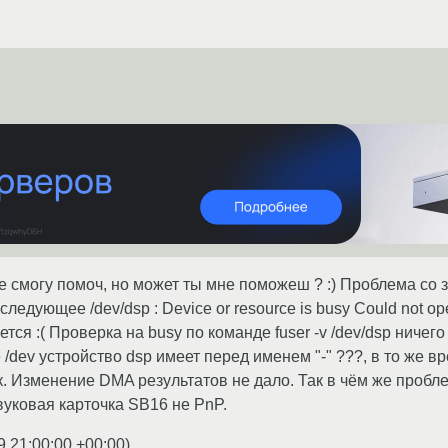
не смогу помоч, но может ты мне поможеш ? :) Проблема со з
ледующее /dev/dsp : Device or resource is busy Could not ope
ся :( Проверка на busy по команде fuser -v /dev/dsp ничего 
 /dev устройство dsp имеет перед именем "-" ???, в то же вр
к. Изменение DMA результатов не дало. Так в чём же пробле
вуковая карточка SB16 не PnP.
9 21:00:00 +00:00
)