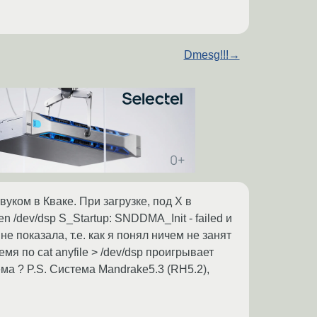
Dmesg!!!
→
вуком в Кваке. При загрузке, под Х в
n /dev/dsp S_Startup: SNDDMA_Init - failed и
не показала, т.е. как я понял ничем не занят
емя по cat anyfile > /dev/dsp проигрывает
ма ? P.S. Система Mandrake5.3 (RH5.2),