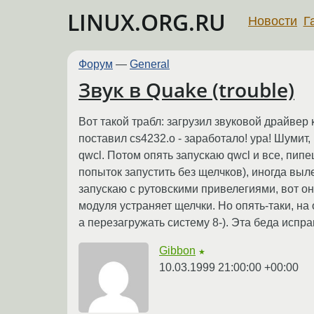
LINUX.ORG.RU
Новости
Г
Форум
—
General
Звук в Quake (trouble)
Вот такой трабл: загрузил звуковой драйвер 
поставил cs4232.o - заработало! ура! Шумит,
qwcl. Потом опять запускаю qwcl и все, пипе
попыток запустить без щелчков), иногда вылет
запускаю с рутовскими привелегиями, вот он
модуля устраняет щелчки. Но опять-таки, на
а перезагружать систему 8-). Эта беда испра
Gibbon
★
10.03.1999 21:00:00 +00:00