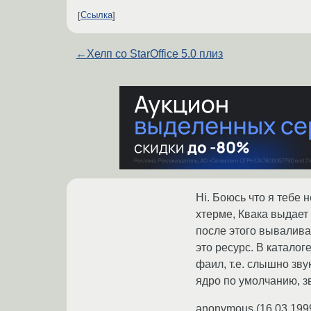
Ссылка
←
Хелп со StarOffice 5.0 плиз
Hi. Боюсь что я тебе 
хтерме, Квака выдает с
после этого вываливает
это ресурс. В каталоге
фаил, т.е. слышно зву
ядро по умолчанию, з
anonymous
(
16.03.199