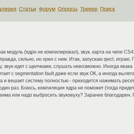
алерея
Статьи
Форум
Опросы
Трекер
Поиск
как модуль (ядро не компилировал), звук. карта на чипе CS
 правда, сильно, но хрен с ним. Итак, запускаю qwcl, играю
ц: звук идет с щелчками, слушать невозможно. Иногда квака
ает с segmentation fault даже если звук ОК, а иногда вылета
а и вешает систему полностью - приходится нажимать ресет.
 один раз. Боюсь, компиляция ядра не поможет (тогда приде
вима или надо выбросить звуковуху? Заранее благодарен. Гиб