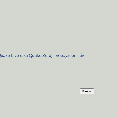
Quake Live (ака Quake Zero) - «браузерный»
Вверх