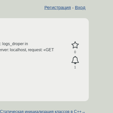
Регистрация
-
Вход
: logs_droper in
erver: localhost, request: «GET
0
1
Статическая инициализация классов в C++
→