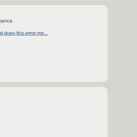
рится.
-does-this-error-me...