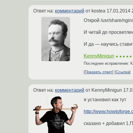
Ответ на:
комментарий
от kostea
17.01.2014 
Открой /usr/share/ngin
И читай до просветле
И да — научись стави
KennyMinigun
★★★★★
Последнее исправление: 
Показать ответ
Ссылка
Ответ на:
комментарий
от KennyMinigun
17.0
я установил как тут
http://www.howtoforge.
сказано + добавил 1.