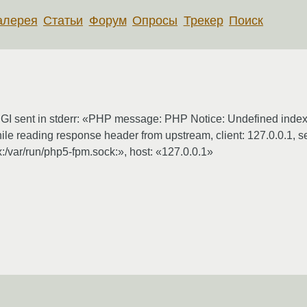
алерея
Статьи
Форум
Опросы
Трекер
Поиск
CGI sent in stderr: «PHP message: PHP Notice: Undefined index
le reading response header from upstream, client: 127.0.0.1, s
x:/var/run/php5-fpm.sock:», host: «127.0.0.1»