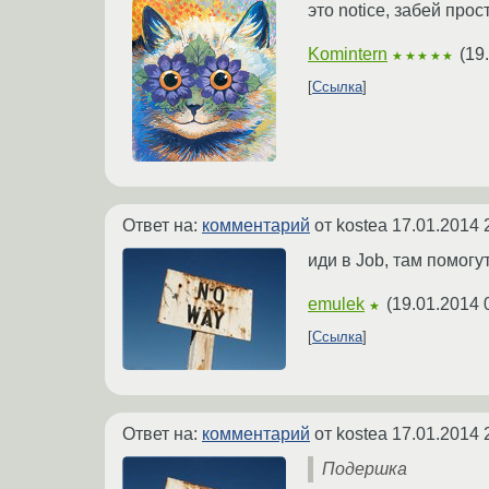
это notice, забей прос
Komintern
(
19
★★★★★
Ссылка
Ответ на:
комментарий
от kostea
17.01.2014 
иди в Job, там помогут
emulek
(
19.01.2014 
★
Ссылка
Ответ на:
комментарий
от kostea
17.01.2014 
Подершка