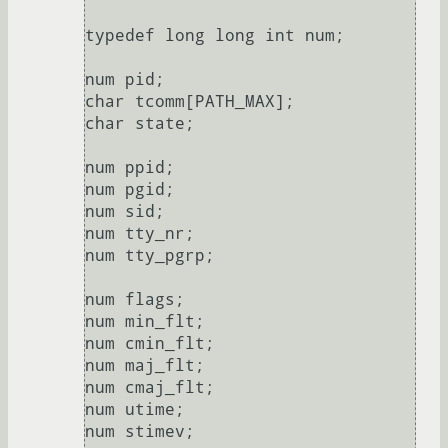
typedef long long int num;

num pid;

char tcomm[PATH_MAX];

char state;

num ppid;

num pgid;

num sid;

num tty_nr;

num tty_pgrp;

num flags;

num min_flt;

num cmin_flt;

num maj_flt;

num cmaj_flt;

num utime;

num stimev;
