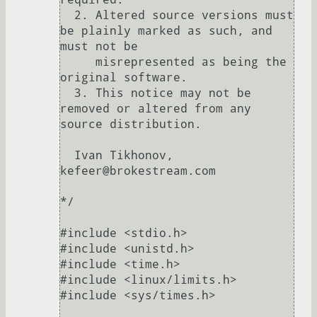
  2. Altered source versions must 
be plainly marked as such, and 
must not be

     misrepresented as being the 
original software.

  3. This notice may not be 
removed or altered from any 
source distribution.

  Ivan Tikhonov, 
kefeer@brokestream.com

*/

#include <stdio.h>

#include <unistd.h>

#include <time.h>

#include <linux/limits.h>

#include <sys/times.h>
