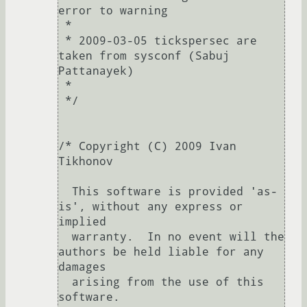
error to warning

 *

 * 2009-03-05 tickspersec are 
taken from sysconf (Sabuj 
Pattanayek)

 *

 */

/* Copyright (C) 2009 Ivan 
Tikhonov

  This software is provided 'as-
is', without any express or 
implied

  warranty.  In no event will the 
authors be held liable for any 
damages

  arising from the use of this 
software.
