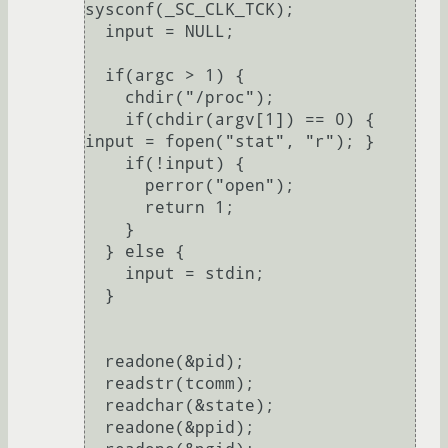
sysconf(_SC_CLK_TCK);

  input = NULL;

  if(argc > 1) {

    chdir("/proc");

    if(chdir(argv[1]) == 0) { 
input = fopen("stat", "r"); }

    if(!input) {

      perror("open");

      return 1;

    }

  } else {

    input = stdin;

  }

  readone(&pid);

  readstr(tcomm);

  readchar(&state);

  readone(&ppid);
