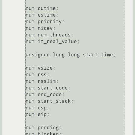
num cutime;

num cstime;

num priority;

num nicev;

num num_threads;

num it_real_value;

unsigned long long start_time;

num vsize;

num rss;

num rsslim;

num start_code;

num end_code;

num start_stack;

num esp;

num eip;

num pending;

num blocked;
