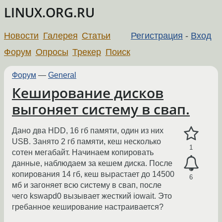
LINUX.ORG.RU
Новости
Галерея
Статьи
Регистрация
-
Вход
Форум
Опросы
Трекер
Поиск
Форум
—
General
Кеширование дисков
выгоняет систему в свап.
Дано два HDD, 16 гб памяти, один из них
USB. Занято 2 гб памяти, кеш несколько
1
сотен мегабайт. Начинаем копировать
данные, наблюдаем за кешем диска. После
копирования 14 гб, кеш вырастает до 14500
6
мб и загоняет всю систему в свап, после
чего kswapd0 вызывает жесткий iowait. Это
гребанное кеширование настраивается?