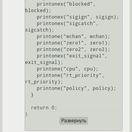
    printonex("blocked", 
blocked);

    printonex("sigign", sigign);

    printonex("sigcatch", 
sigcatch);

    printone("wchan", wchan);

    printone("zero1", zero1);

    printone("zero2", zero2);

    printonex("exit_signal", 
exit_signal);

    printone("cpu", cpu);

    printone("rt_priority", 
rt_priority);

    printone("policy", policy);

  }

  return 0;

}

Развернуть