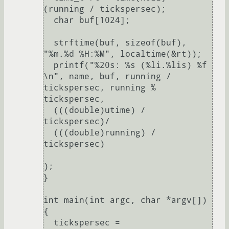
(running / tickspersec);

  char buf[1024];

  strftime(buf, sizeof(buf), 
"%m.%d %H:%M", localtime(&rt));

  printf("%20s: %s (%li.%lis) %f 
\n", name, buf, running / 
tickspersec, running % 
tickspersec,

  (((double)utime) / 
tickspersec)/

  (((double)running) / 
tickspersec)

);

}

int main(int argc, char *argv[]) 
{

  tickspersec = 