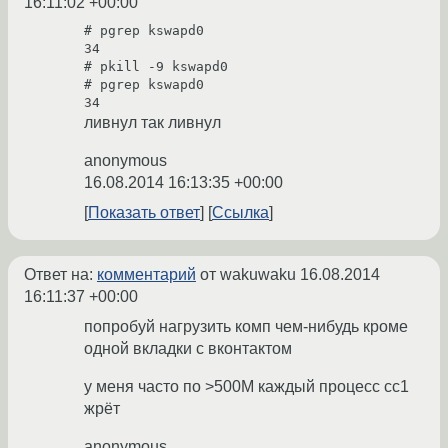
16:11:02 +00:00
# pgrep kswapd0

34

# pkill -9 kswapd0

# pgrep kswapd0

34
ливнул так ливнул
anonymous
16.08.2014 16:13:35 +00:00
Показать ответ
Ссылка
Ответ на:
комментарий
от wakuwaku
16.08.2014
16:11:37 +00:00
попробуй нагрузить комп чем-нибудь кроме
одной вкладки с вконтактом
у меня часто по >500M каждый процесс сс1
жрёт
anonymous