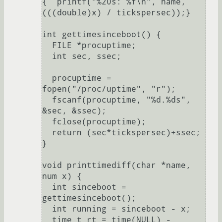
{  printf("%20s: %f\n", name, 
(((double)x) / tickspersec));}

int gettimesinceboot() {

  FILE *procuptime;

  int sec, ssec;

  procuptime = 
fopen("/proc/uptime", "r");

  fscanf(procuptime, "%d.%ds", 
&sec, &ssec);

  fclose(procuptime);

  return (sec*tickspersec)+ssec;

}

void printtimediff(char *name, 
num x) {

  int sinceboot = 
gettimesinceboot();

  int running = sinceboot - x;

  time_t rt = time(NULL) - 