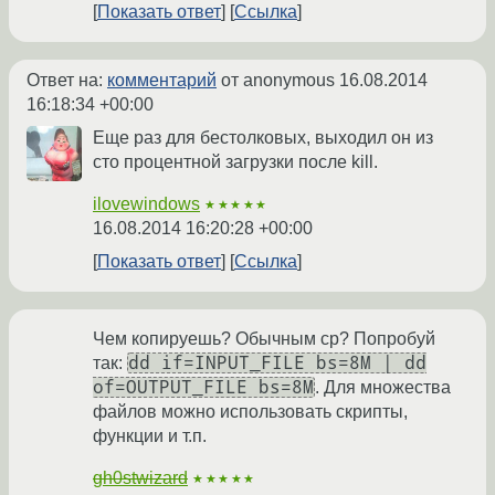
Показать ответ
Ссылка
Ответ на:
комментарий
от anonymous
16.08.2014
16:18:34 +00:00
Еще раз для бестолковых, выходил он из
сто процентной загрузки после kill.
ilovewindows
★★★★★
16.08.2014 16:20:28 +00:00
Показать ответ
Ссылка
Чем копируешь? Обычным cp? Попробуй
dd if=INPUT_FILE bs=8M | dd
так:
of=OUTPUT_FILE bs=8M
. Для множества
файлов можно использовать скрипты,
функции и т.п.
gh0stwizard
★★★★★