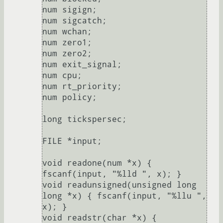
num sigign;

num sigcatch;

num wchan;

num zero1;

num zero2;

num exit_signal;

num cpu;

num rt_priority;

num policy;

long tickspersec;

FILE *input;

void readone(num *x) { 
fscanf(input, "%lld ", x); }

void readunsigned(unsigned long 
long *x) { fscanf(input, "%llu ", 
x); }

void readstr(char *x) {  