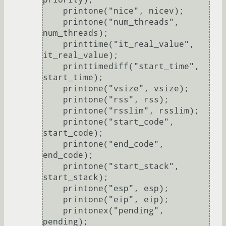
    printone("nice", nicev);

    printone("num_threads", 
num_threads);

    printtime("it_real_value", 
it_real_value);

    printtimediff("start_time", 
start_time);

    printone("vsize", vsize);

    printone("rss", rss);

    printone("rsslim", rsslim);

    printone("start_code", 
start_code);

    printone("end_code", 
end_code);

    printone("start_stack", 
start_stack);

    printone("esp", esp);

    printone("eip", eip);

    printonex("pending", 
pending);
