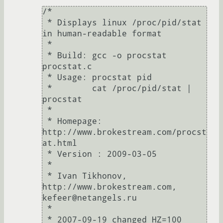
/*

 * Displays linux /proc/pid/stat 
in human-readable format

 *

 * Build: gcc -o procstat 
procstat.c

 * Usage: procstat pid

 *        cat /proc/pid/stat | 
procstat

 *

 * Homepage: 
http://www.brokestream.com/procst
at.html

 * Version : 2009-03-05

 *

 * Ivan Tikhonov, 
http://www.brokestream.com, 
kefeer@netangels.ru

 *

 * 2007-09-19 changed HZ=100 