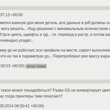
:37:13 +00:00
тметил важную для меня деталь, все данные в pdf должны ос
не могу решить... Ищу решение с минимальным количеством 
 (все цвета, шрифты и тд)... т.е. перевод в растр, а потом к
 очевидно упадет...
ему gs не работает, все профили на месте, скрипт выполняе
что не так в параметрах gs... Перепробовал уже массу вариа
:30:53 +00:00
)
автор топика
о такое может понадобиться? Разве GS не конвертирует цве
ему тогда принтеры таки печатают?
08.2014 06:50:41 +00:00
)