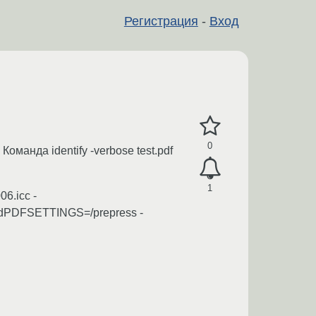
Регистрация
-
Вход
0
оманда identify -verbose test.pdf
1
6.icc -
-dPDFSETTINGS=/prepress -