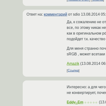
Ответ на:
комментарий
от sdio
13.08.2014 05
Да, к сожалению не о
все, по этому никак 
как в оригинальном pdf
подойдет т.к. качество
Для меня странно поч
sRGB , может всетаки 
Amazik
(
13.08.2014 06
Ссылка
Интересно: а для чег
не конвертирует, поч
Eddy_Em
(
13.
☆☆☆☆☆