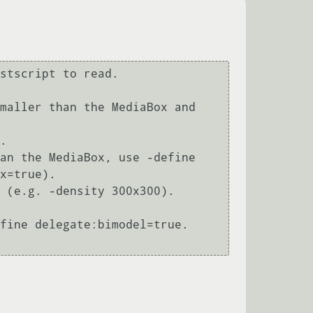
maller than the MediaBox and 
. 

an the MediaBox, use -define 
x=true). 

 (e.g. -density 300x300). 

fine delegate:bimodel=true. 
