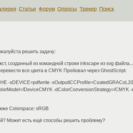
алерея
Статьи
Форум
Опросы
Трекер
Поиск
жалуйста решить задачу:
ст, созданный из командной строки inkscape из svg файла... К
еревести все цвета в CMYK Пробовал через GhostScript:
-sDEVICE=pdfwrite -sOutputICCProfile=CoatedGRACoL200
olorModel=/DeviceCMYK -dColorConversionStrategy=/CMYK 
акже Colorspace: sRGB
ой? Может есть ещё способы решить проблему?