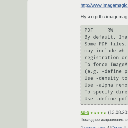
http://www.imagemagic
Ну и о pdf в imagemag
PDF 	RW 	Portable Document Format 	Requires Ghostscript to read. 

By default, Ima
Some PDF files,
may include whi
registration or
To force ImageM
(e.g. -define p
Use -density to
Use -alpha remo
To specify dire
sdio
(
13.08.20
★★★★★
Последнее исправление: s
Показать ответ
Ссылка