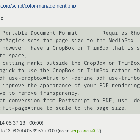
k.org/script/color-management.php
ic
geMagick sets the page size to the MediaBox. 

 however, have a CropBox or TrimBox that is s
te space, 

 cutting marks outside the CropBox or TrimBox
agick to use the CropBox or TrimBox rather th
df:use-cropbox=true or -define pdf:use-trimbo
 improve the appearance of your PDF rendering
ve to remove transparency. 

ct conversion from Postscript to PDF, use -de
14 05:37:13 +00:00
)
dio
13.08.2014 05:39:59 +00:00
(всего
исправлений: 2
)