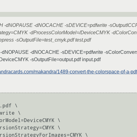
H -dNOPAUSE -dNOCACHE -sDEVICE=pdfwrite -sOutputICCPr
rategy=CMYK -dProcessColorModel=/DeviceCMYK -dColorConv
ess -sOutputFile=test_cmyk.pdf test.pdf
-dNOPAUSE -dNOCACHE -sDEVICE=pdfwrite -sColorConvers
eviceCMYK -sOutputFile=output.pdf input.pdf
andracards.com/makandra/1489-convert-the-colorspace-of-a-pdf-f