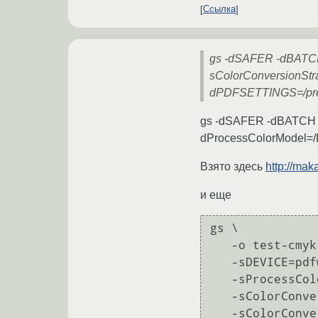
Ссылка
gs -dSAFER -dBATC
sColorConversionSt
dPDFSETTINGS=/prepr
gs -dSAFER -dBATCH 
dProcessColorModel=/D
Взято здесь
http://mak
и еще
gs \

   -o test-cmyk.pdf \

   -sDEVICE=pdfwrite \

   -sProcessColorModel=DeviceCMYK \

   -sColorConversionStrategy=CMYK \

   -sColorConversionStrategyForImages=CMYK \
