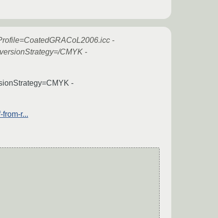
ofile=CoatedGRACoL2006.icc -
ersionStrategy=/CMYK -
ionStrategy=CMYK -
rom-r...