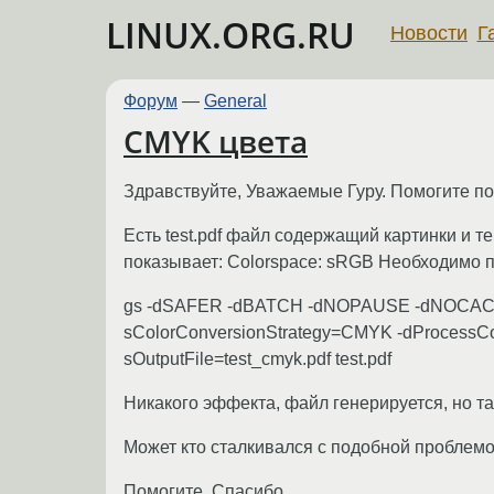
LINUX.ORG.RU
Новости
Г
Форум
—
General
CMYK цвета
Здравствуйте, Уважаемые Гуру. Помогите по
Есть test.pdf файл содержащий картинки и тек
показывает: Colorspace: sRGB Необходимо п
gs -dSAFER -dBATCH -dNOPAUSE -dNOCACHE 
sColorConversionStrategy=CMYK -dProcessC
sOutputFile=test_cmyk.pdf test.pdf
Никакого эффекта, файл генерируется, но т
Может кто сталкивался с подобной проблем
Помогите, Спасибо