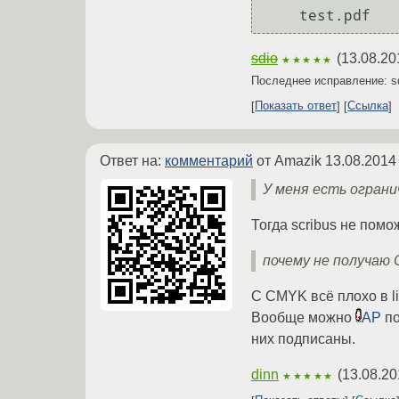
sdio
(
13.08.20
★★★★★
Последнее исправление: s
Показать ответ
Ссылка
Ответ на:
комментарий
от Amazik
13.08.2014
У меня есть ограни
Тогда scribus не помож
почему не получаю С
С CMYK всё плохо в li
Вообще можно
AP
по
них подписаны.
dinn
(
13.08.20
★★★★★