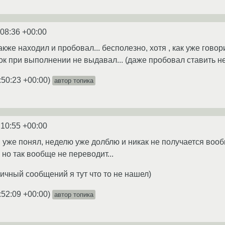
:08:36 +00:00
акже находил и пробовал... бесполезно, хотя , как уже гов
ок при выполнении не выдавал... (даже пробовал ставить не
:50:23 +00:00
)
автор топика
:10:55 +00:00
я уже понял, неделю уже долблю и никак не получается воо
 но так вообще не переводит...
(личный сообщений я тут что то не нашел)
:52:09 +00:00
)
автор топика