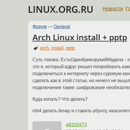
LINUX.ORG.RU
Новости
Г
Форум
—
General
Arch Linux install + pptp
arch
,
install
,
pptp
Суть токова: ЕстьОдинКриворукийМудила - э
это я, который вдруг решил попробовать как
подключиться к интернету через суровую ко
сделать как в этой статье, но ничего не выш
подключения такие: шифрование необязате
Куда копать? Что делать?
inb4 делать бочку и ставить убунту, ниасилят
a8320473