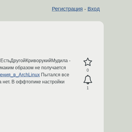
Регистрация
-
Вход
. ЕстьДругойКриворукийМудила -
никаким образом не получается
0
нения_в_ArchLinux
Пытался все
та нет. В оффтопике настройки
1