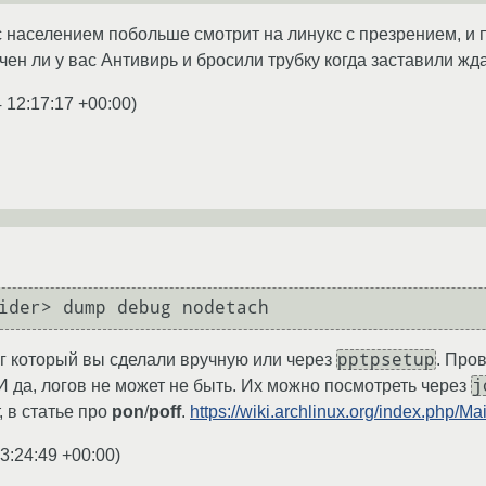
 населением побольше смотрит на линукс с презрением, и по
ен ли у вас Антивирь и бросили трубку когда заставили ж
 12:17:17 +00:00
)
pptpsetup
г который вы сделали вручную или через
. Про
j
И да, логов не может не быть. Их можно посмотреть через
, в статье про
pon
/
poff
.
https://wiki.archlinux.org/index.php/M
3:24:49 +00:00
)