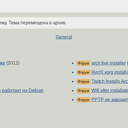
ему. Тема перемещена в архив.
General
зке
(2012)
arch live installer
(
Форум
[Arch] xorg install
Форум
Twitch Installs Ar
Форум
е работает на Debian
Wifi after installat
Форум
PPTP не заводит
Форум