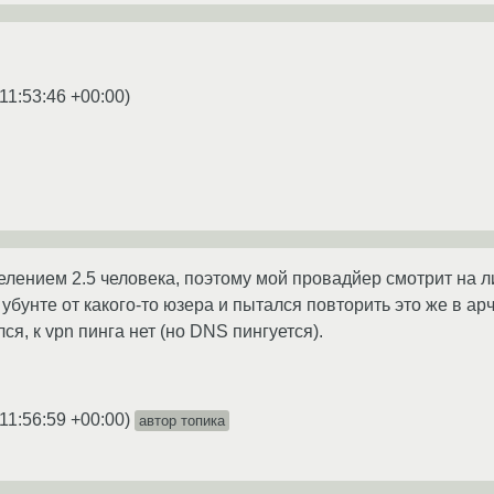
11:53:46 +00:00
)
селением 2.5 человека, поэтому мой провадйер смотрит на л
бунте от какого-то юзера и пытался повторить это же в арч
ся, к vpn пинга нет (но DNS пингуется).
11:56:59 +00:00
)
автор топика