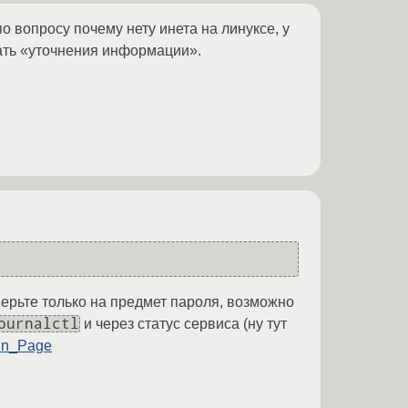
 вопросу почему нету инета на линуксе, у
дать «уточнения информации».
верьте только на предмет пароля, возможно
ournalctl
и через статус сервиса (ну тут
ain_Page