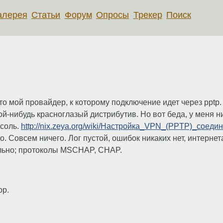
алерея
Статьи
Форум
Опросы
Трекер
Поиск
то мой провайдер, к которому подключение идет через pptp
ой-нибудь красноглазый дистрибутив. Но вот беда, у меня 
нсоль.
http://nix.zeya.org/wiki/Настройка_VPN_(PPTP)_соеди
ло. Совсем ничего. Лог пустой, ошибок никаких нет, интерне
льно; протоколы MSCHAP, CHAP.
ор.