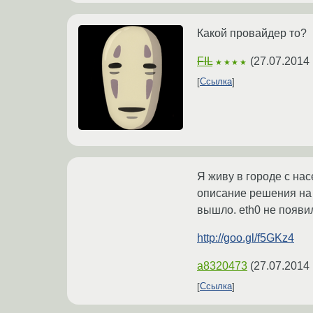
Какой провайдер то?
FIL
(
27.07.2014 
★★★★
Ссылка
Я живу в городе с на
описание решения на у
вышло. eth0 не появил
http://goo.gl/f5GKz4
a8320473
(
27.07.2014 
Ссылка