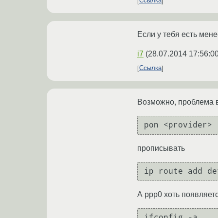
Ссылка
Если у тебя есть мене
i7
(
28.07.2014 17:56:0
Ссылка
Возможно, проблема в
pon <provider>
прописывать
ip route add de
А ppp0 хоть появляет
ifconfig -a