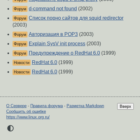
d-command not found
(2002)
Форум
Список порно сайтов для squid redirector
Форум
(2003)
Авторизация в POP3
(2003)
Форум
Explain SysV init process
(2003)
Форум
Предупреждение о RedHat 6.0
(1999)
Форум
RedHat 6.0
(1999)
Новости
RedHat 6.0
(1999)
Новости
О Сервере
-
Правила форума
-
Разметка Markdown
Вверх
Сообщить об ошибке
https://www.linux.org.ru/