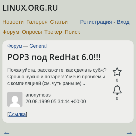
LINUX.ORG.RU
Новости
Галерея
Статьи
Регистрация
-
Вход
Форум
Опросы
Трекер
Поиск
Форум
—
General
POP3 под RedHat 6.0!!!
Пожалуйста, расскажите, как сделать субж?
Срочно нужно и позарез! У меня проблемы
0
с компиляцией (см. чуть раньше)...
anonymous
0
20.08.1999 05:34:44 +00:00
Ссылка
←
→