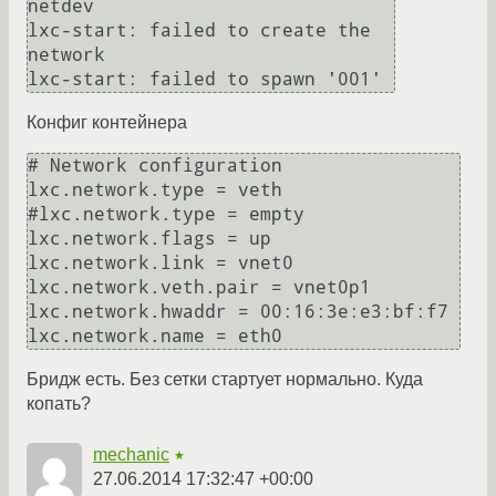
netdev

lxc-start: failed to create the 
network

Конфиг контейнера
# Network configuration

lxc.network.type = veth

#lxc.network.type = empty

lxc.network.flags = up

lxc.network.link = vnet0

lxc.network.veth.pair = vnet0p1

lxc.network.hwaddr = 00:16:3e:e3:bf:f7

lxc.network.name = eth0
Бридж есть. Без сетки стартует нормально. Куда
копать?
mechanic
★
27.06.2014 17:32:47 +00:00