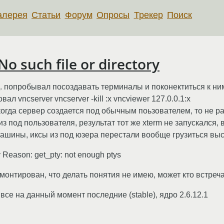
алерея
Статьи
Форум
Опросы
Трекер
Поиск
No such file or directory
т.д. попробывал посоздавать терминалы и поконектиться к ни
 vncserver vncserver -kill :x vncviewer 127.0.0.1:x
когда сервер создается под обычным поьзователем, то не р
з под пользователя, результат тот же xterm не запускался, 
машины, иксы из под юзера перестали вообще грузиться вы
ory Reason: get_pty: not enough ptys
 смонтирован, что делать понятия не имею, может кто встреч
все на данный момент последние (stable), ядро 2.6.12.1