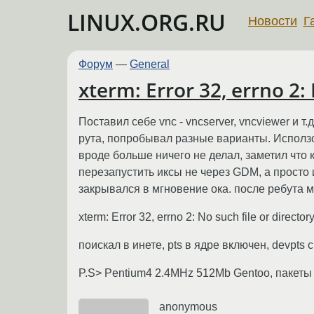
LINUX.ORG.RU
Новости
Г
Форум
—
General
xterm: Error 32, errno 2: 
Поставил себе vnc - vncserver, vncviewer и 
рута, попробывал разные варианты. Исползовал
вроде больше ничего не делал, заметил что 
перезапустить иксы не через GDM, а просто и
закрывался в мгновение ока. после ребута 
xterm: Error 32, errno 2: No such file or direct
поискал в инете, pts в ядре включен, devpts
P.S> Pentium4 2.4MHz 512Mb Gentoo, пакеты 
anonymous