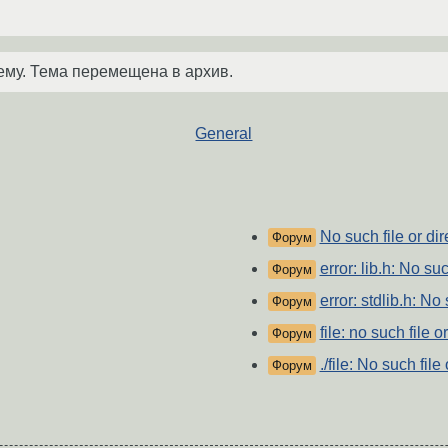
ему. Тема перемещена в архив.
General
No such file or dir
Форум
error: lib.h: No suc
Форум
error: stdlib.h: No 
Форум
file: no such file o
Форум
./file: No such file
Форум