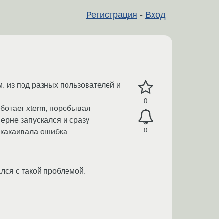
Регистрация
-
Вход
м, из под разных пользователей и
0
аботает xterm, поробывал
верне запускался и сразу
0
скакаивала ошибка
ался с такой проблемой.