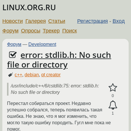
LINUX.ORG.RU
Новости
Галерея
Статьи
Регистрация
-
Вход
Форум
Опросы
Трекер
Поиск
Форум
—
Development
error: stdlib.h: No such
file or directory
c++
,
debian
,
qt creator
/usr/include/c++/6/cstdlib:75: error: stdlib.h:
No such file or directory
0
Перестал собираться проект. Недавно
успешно собрался, теперь появилась такая
1
ошибка. Не знаю, что я мог изменить, что
могло такую ошибку породить. Гугл мне пока не
помог.