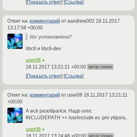
Показать ответ
Ссылка
Ответ на:
комментарий
от aandrew002
18.11.2017
13:17:58 +00:00
libc установлена?
libc6 и libc6-dev
user08
★
18.11.2017 13:21:11 +00:00
автор топика
Показать ответ
Ссылка
Ответ на:
комментарий
от user08
18.11.2017 13:21:11
+00:00
А всё разобрался. Надо unix:
INCLUDEPATH += /usr/include из .pro убрать.
user08
★
18.11.2017 13:24:48 +00:00
автор топика