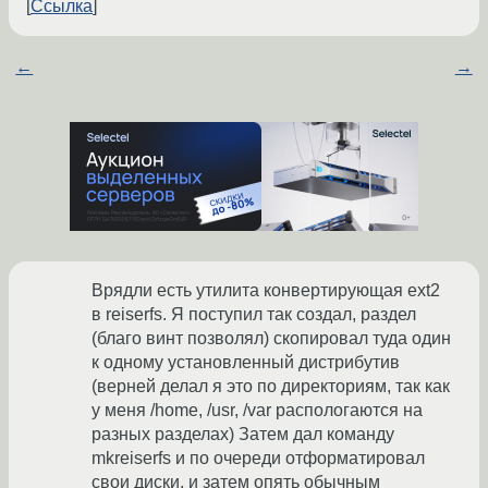
Ссылка
←
→
Врядли есть утилита конвертирующая ext2
в reiserfs. Я поступил так создал, раздел
(благо винт позволял) скопировал туда один
к одному установленный дистрибутив
(верней делал я это по директориям, так как
у меня /home, /usr, /var распологаются на
разных разделах) Затем дал команду
mkreiserfs и по очереди отформатировал
свои диски, и затем опять обычным