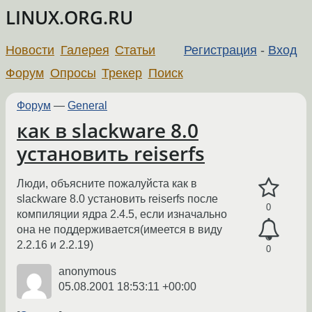
LINUX.ORG.RU
Новости
Галерея
Статьи
Регистрация
-
Вход
Форум
Опросы
Трекер
Поиск
Форум
—
General
как в slackware 8.0
установить reiserfs
Люди, объясните пожалуйста как в
slackware 8.0 установить reiserfs после
0
компиляции ядра 2.4.5, если изначально
она не поддерживается(имеется в виду
2.2.16 и 2.2.19)
0
anonymous
05.08.2001 18:53:11 +00:00