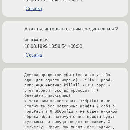
Ссылка
А как ты, интересно, с ним соединяешься ?
anonymous
18.08.1999 13:59:54 +00:00
Ссылка
Демона проще так убить(если он у тебя 
один-для одного модема): killall pppd, 
либо еще жестче: killall -KILL pppd - 
этот вариант всегда проходит ;-) 

Слушайте линуксоиды! 

И чего вам не поставить 75dpikoi и не 
отключить все остальные шрифты у себя в 
FontPath в XF86Config и не будет никакой 
абракадабры, потомучто все шрифты будут 
русскими, и никуда не деться вашему X 
Server-у, кроме как писать все надписи, 