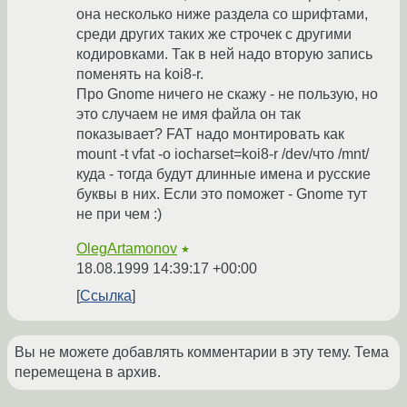
она несколько ниже раздела со шрифтами,
среди других таких же строчек с другими
кодировками. Так в ней надо вторую запись
поменять на koi8-r.
Про Gnome ничего не скажу - не пользую, но
это случаем не имя файла он так
показывает? FAT надо монтировать как
mount -t vfat -o iocharset=koi8-r /dev/что /mnt/
куда - тогда будут длинные имена и русские
буквы в них. Если это поможет - Gnome тут
не при чем :)
OlegArtamonov
★
18.08.1999 14:39:17 +00:00
Ссылка
Вы не можете добавлять комментарии в эту тему. Тема
перемещена в архив.