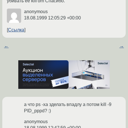
убивать ее kill'om Спасибо.
anonymous
18.08.1999 12:05:29 +00:00
Ссылка
←
→
а что ps -xa зделать впадлу а потом kill -9
PID_pppd? :)
anonymous
18.08.1999 12:47:59 +00:00