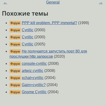
←
General
→
Похожие темы
PPP kill problem. PPP immortal?
(1999)
Форум
Cyrillic
(2000)
Форум
Cyrillic
(2000)
Форум
Cyrillic
(2005)
Форум
Не получается запустить порт 80 для
Форум
прослушки http запросов
(2020)
console-cyrillic
(2008)
Форум
artwiz cyrillic
(2008)
Форум
xchat+cyrillic
(2004)
Форум
Gaim+cyrillic?
(2004)
Форум
Gnome Cyrillic
(2004)
Форум