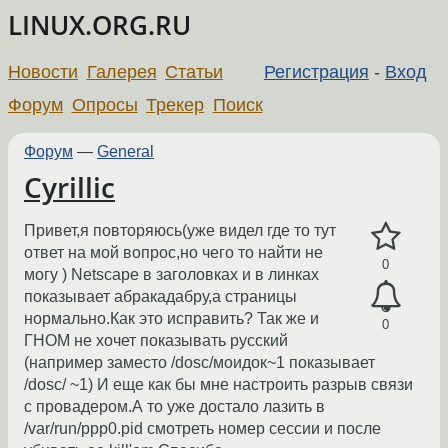
LINUX.ORG.RU
Новости
Галерея
Статьи
Регистрация
-
Вход
Форум
Опросы
Трекер
Поиск
Форум
—
General
Cyrillic
Привет,я повторяюсь(уже видел где то тут
ответ на мой вопрос,но чего то найти не
0
могу ) Netscape в заголовках и в линках
показывает абракадабру,а страницы
нормально.Как это исправить? Так же и
0
ГНОМ не хочет показывать русский
(например заместо /dosc/моидок~1 показывает
/dosc/ ~1) И еще как бы мне настроить разрыв связи
с провадером.А то уже достало лазить в
/var/run/ppp0.pid смотреть номер сессии и после