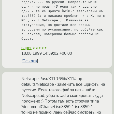
подписи ... по-русски. Поправьте меня 
если я не прав. (У меня так и сделано 
одни и те же шрифты koi8-r заалиасены на 
iso8859-1: и никаких проблем ни с X, ни с 
KDE, ни с Netscape!). Извините за 
отступление, но достали все своими 
вопросами по русификации, попробуйте как 
я написал, наверняка больше проблем не 
будет. 
saper
★★★★★
18.08.1999 14:39:02 +00:00
Ссылка
Netscape: /usr/X11R6/lib/X11/app-
defaults/Netscape - заменить все шрифты на
русские. Если такого файла нет - найти
Netscape.ad, убрать .ad и скопировать куда
положено :) Потом там есть строчка типа
*documentCharset iso8859-1 iso8859-1 -
точно не помню, лень сейчас смотреть, но