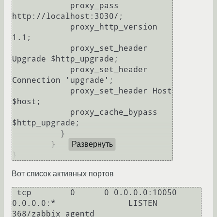
	    proxy_pass 
http://localhost:3030/;

	    proxy_http_version 
1.1;

	    proxy_set_header 
Upgrade $http_upgrade;

	    proxy_set_header 
Connection 'upgrade';

	    proxy_set_header Host 
$host;

	    proxy_cache_bypass 
$http_upgrade;

	  }

	}

Развернуть
Вот список активных портов
 tcp        0      0 0.0.0.0:10050           
0.0.0.0:*               LISTEN      
368/zabbix_agentd   
