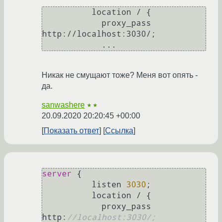
	  location / {

	    proxy_pass 
http://localhost:3030/;

	    ...
Никак не смущают тоже? Меня вот опять -
да.
sanwashere
★★
20.09.2020 20:20:45 +00:00
Показать ответ
Ссылка
server
 {

	  listen 
3030
;

	  location 
/
 {

	    proxy_pass 
http
:
//localhost:3030/;