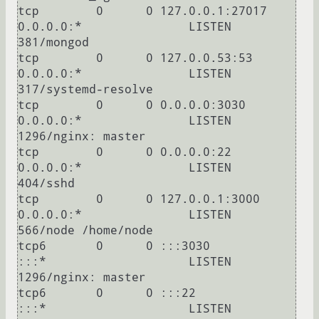
tcp        0      0 127.0.0.1:27017         
0.0.0.0:*               LISTEN      
381/mongod          

tcp        0      0 127.0.0.53:53           
0.0.0.0:*               LISTEN      
317/systemd-resolve 

tcp        0      0 0.0.0.0:3030            
0.0.0.0:*               LISTEN      
1296/nginx: master  

tcp        0      0 0.0.0.0:22              
0.0.0.0:*               LISTEN      
404/sshd            

tcp        0      0 127.0.0.1:3000          
0.0.0.0:*               LISTEN      
566/node /home/node 

tcp6       0      0 :::3030                 
:::*                    LISTEN      
1296/nginx: master  

tcp6       0      0 :::22                   
:::*                    LISTEN      