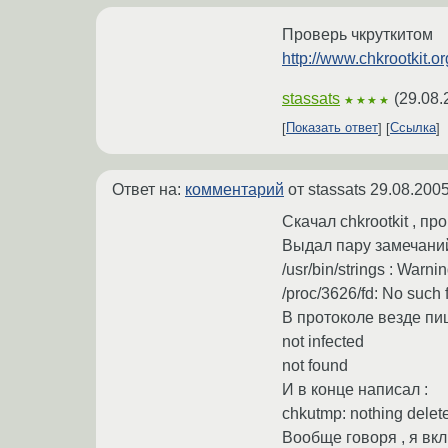
Проверь чкруткитом
http://www.chkrootkit.or
stassats
(
29.08.
★★★★
Показать ответ
Ссылка
Ответ на:
комментарий
от stassats
29.08.2005
Скачал chkrootkit , пр
Выдал пару замечаний
/usr/bin/strings : Warning
/proc/3626/fd: No such f
В протоколе везде пиш
not infected
not found
И в конце написал :
chkutmp: nothing delet
Вообще говоря , я вкл