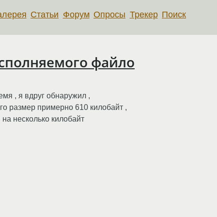
алерея
Статьи
Форум
Опросы
Трекер
Поиск
сполняемого файло
мя , я вдруг обнаружил ,
его размер примерно 610 килобайт ,
я на несколько килобайт