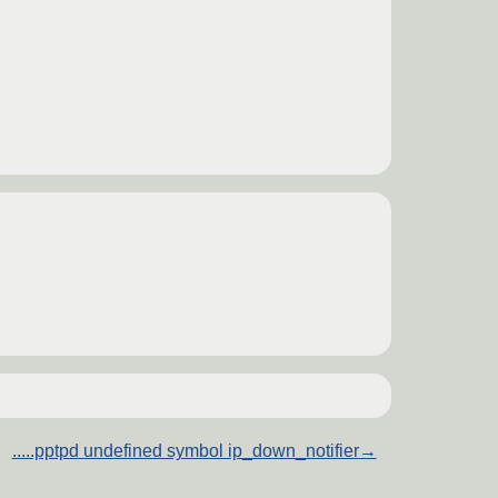
.....pptpd undefined symbol ip_down_notifier
→