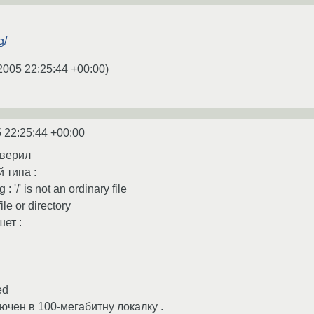
g/
2005 22:25:44 +00:00
)
 22:25:44 +00:00
оверил
 типа :
 : '/' is not an ordinary file
ile or directory
ет :
ed
ючен в 100-мегабитну локалку .