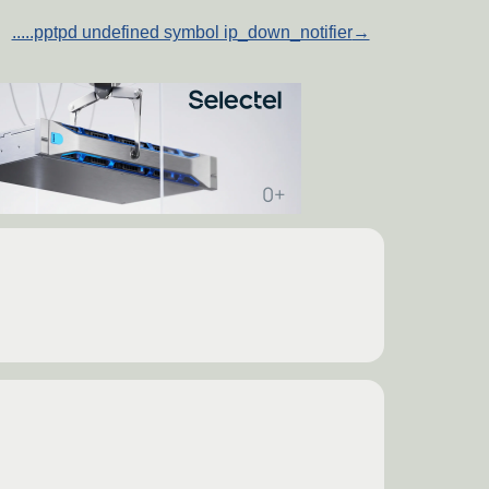
.....pptpd undefined symbol ip_down_notifier
→