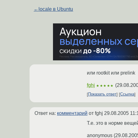
←
locale в Ubuntu
или rootkit или prelink
fghj
(
29.08.200
★★★★★
Показать ответ
Ссылка
Ответ на:
комментарий
от fghj
29.08.2005 11:
Т.е. это в норме веще
anonymous
(
29.08.200