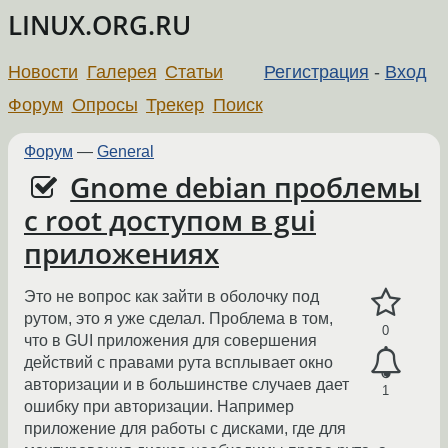
LINUX.ORG.RU
Новости
Галерея
Статьи
Регистрация
-
Вход
Форум
Опросы
Трекер
Поиск
Форум
—
General
Gnome debian проблемы
с root доступом в gui
приложениях
Это не вопрос как зайти в оболочку под
рутом, это я уже сделал. Проблема в том,
0
что в GUI приложения для совершения
действий с правами рута всплывает окно
авторизации и в большинстве случаев дает
1
ошибку при авторизации. Например
приложение для работы с дисками, где для