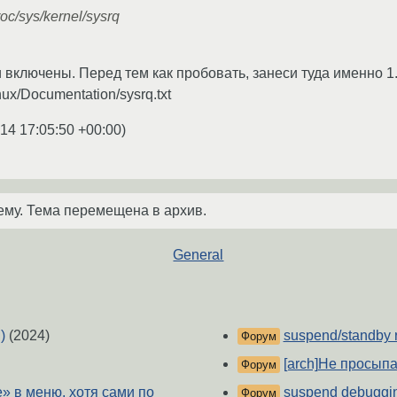
oc/sys/kernel/sysrq
 включены. Перед тем как пробовать, занеси туда именно 1
nux/Documentation/sysrq.txt
14 17:05:50 +00:00
)
ему. Тема перемещена в архив.
General
)
(2024)
suspend/standby r
Форум
[arch]Не просыпа
Форум
e» в меню, хотя сами по
suspend debuggi
Форум