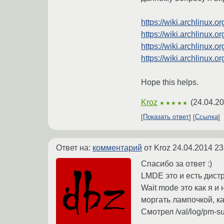
https://wiki.archlinux
https://wiki.archlinux.o
https://wiki.archlinux.
https://wiki.archlinux
Hope this helps.
Kroz
(
24.04.20
★★★★★
Показать ответ
Ссылка
Ответ на:
комментарий
от Kroz
24.04.2014 23
Спасибо за ответ :)
LMDE это и есть дистри
Wait mode это как я и
моргать лампочкой, к
Смотрел /val/log/pm-su