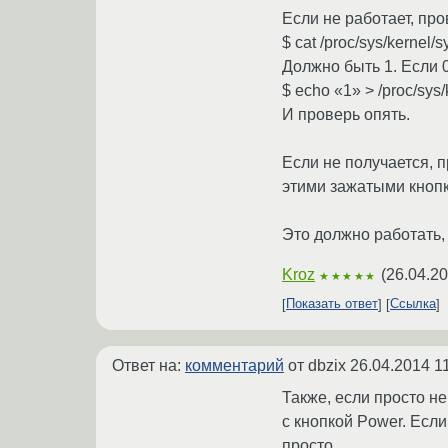
Если не работает, пр
$ cat /proc/sys/kernel/s
Должно быть 1. Если 0
$ echo «1» > /proc/sys/
И проверь опять.
Если не получается, пр
этими зажатыми кноп
Это должно работать, 
Kroz
(
26.04.20
★★★★★
Показать ответ
Ссылка
Ответ на:
комментарий
от dbzix
26.04.2014 1
Также, если просто н
с кнопкой Power. Если
просто.