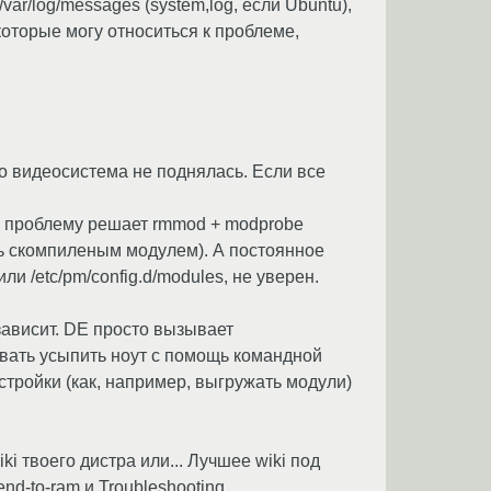
ar/log/messages (system,log, если Ubuntu),
, которые могу относиться к проблеме,
о видеосистема не поднялась. Если все
да проблему решает rmmod + modprobe
ь скомпиленым модулем). А постоянное
или /etc/pm/config.d/modules, не уверен.
зависит. DE просто вызывает
вать усыпить ноут с помощь командной
стройки (как, например, выгружать модули)
ki твоего дистра или... Лучшее wiki под
d-to-ram и Troubleshooting.