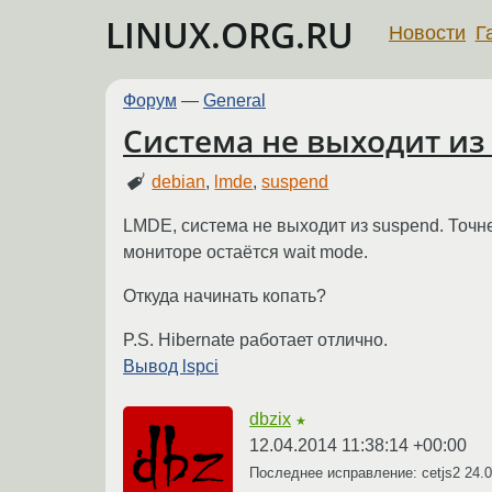
LINUX.ORG.RU
Новости
Г
Форум
—
General
Система не выходит из
debian
,
lmde
,
suspend
LMDE, система не выходит из suspend. Точне
мониторе остаётся wait mode.
Откуда начинать копать?
P.S. Hibernate работает отлично.
Вывод lspci
dbzix
★
12.04.2014 11:38:14 +00:00
Последнее исправление: cetjs2
24.0