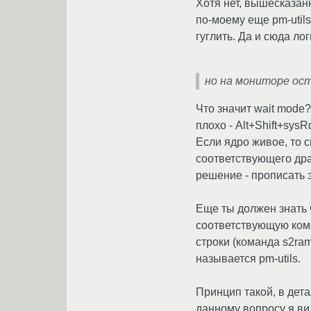
Хотя нет, вышесказанн
по-моему еще pm-utils
гуглить. Да и сюда ло
но на мониторе ост
Что значит wait mode
плохо - Alt+Shift+sys
Если ядро живое, то 
соответствующего дра
решение - прописать эт
Еще ты должен знать 
соответствующую кома
строки (команда s2ra
называется pm-utils.
Принцип такой, в дета
данному вопросу я ви