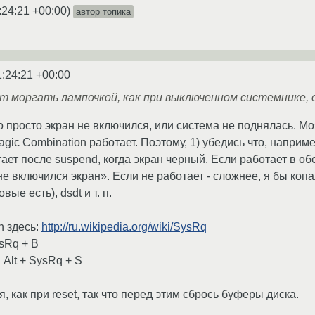
:24:21 +00:00
)
автор топика
1:24:21 +00:00
т моргать лампочкой, как при выключенном системнике,
о просто экран не включился, или система не поднялась. 
agic Combination работает. Поэтому, 1) убедись что, наприме
ает после suspend, когда экран черный. Если работает в об
е включился экран». Если не работает - сложнее, я бы коп
ые есть), dsdt и т. п.
n здесь:
http://ru.wikipedia.org/wiki/SysRq
ysRq + B
Alt + SysRq + S
я, как при reset, так что перед этим сбрось буферы диска.