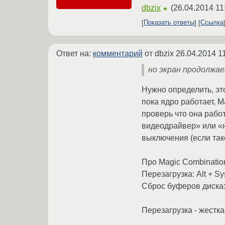
dbzix
(
26.04.2014 11
★
Показать ответы
Ссылка
Ответ на:
комментарий
от dbzix
26.04.2014 1
но экран продолжае
Нужно определить, эт
пока ядро работает, M
проверь что она работ
видеодрайвер» или «н
выключения (если таков
Про Magic Combinatio
Перезагрузка: Alt + S
Сброс буферов диска: 
Перезагрузка - жестка