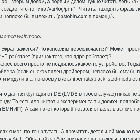
ое - вторым делом, а первым делом нужно читать логи. как /v
 создает что-то типа /var/log/pm-* . Читать, находить фразы
ги неплохо бы выложить (pastebin.com в помощь).
аётся wait mode.
? Экран зажегся? По консолям переключается? Может прост
Rq+B работает (признак того, что ядро работает)?
скорее всего просто не поднялось какое-то устройство. Тог
йвера (если он скомпилен драйвером, неплохо бы ему быт
и модули в ... по-моему в /etc/hibernate/blacklisted-modules 
что данная функция от DE (LMDE в твоем случае) никак не 
нду. То есть для чистоты эксперимента ты должен попробо
m ЕМНИП). А сам пакет, который позволяет делать всякие на
лях я мог что-то напутать. А прочитать детальней можно в wi
дел у Arch. Обращай особое внимание на разделы про suspen