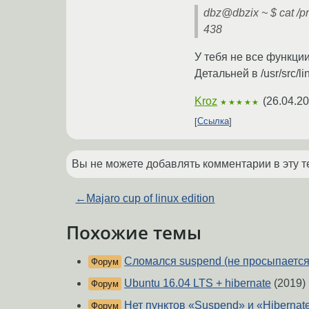
dbz@dbzix ~ $ cat /pr
438
У тебя не все функции
Детальней в /usr/src/li
Kroz
(
26.04.20
★★★★★
Ссылка
Вы не можете добавлять комментарии в эту т
←
Majaro cup of linux edition
Похожие темы
Сломался suspend (не просыпается
Форум
Ubuntu 16.04 LTS + hibernate
(2019)
Форум
Нет пунктов «Suspend» и «Hibernat
Форум