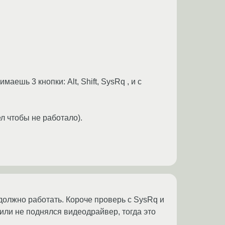
аешь 3 кнопки: Alt, Shift, SysRq , и с
ел чтобы не работало).
 должно работать. Короче проверь с SysRq и
 или не поднялся видеодрайвер, тогда это