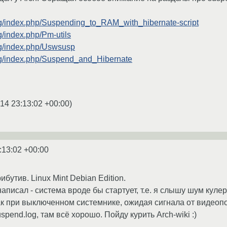
.org/index.php/Suspending_to_RAM_with_hibernate-script
rg/index.php/Pm-utils
org/index.php/Uswsusp
.org/index.php/Suspend_and_Hibernate
14 23:13:02 +00:00
)
:13:02 +00:00
бутив. Linux Mint Debian Edition.
 написал - система вроде бы стартует, т.е. я слышу шум кул
ак при выключенном системнике, ожидая сигнала от видеоп
spend.log, там всё хорошо. Пойду курить Arch-wiki :)