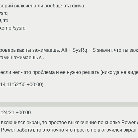
оверяй включена ли вообще эта фича:
ysrq
, то
kernel/sysrq
оверь как ты зажимаешь. Alt + SysRq + S значит, что ты зажим
ками нажимаешь s .
если нет - это проблема и ее нужно решать (никогда не вид
14 11:52:50 +00:00
)
1:24:21 +00:00
е включился экран, то простое выключение по кнопке Pоwer
 Power работат, то это точно что просто не включился экран