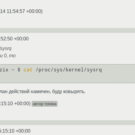
14 11:54:57 +00:00
)
:52:50 +00:00
/sysrq
и 0, то
zix ~ $ 
cat
 /proc/sys/kernel/sysrq 

лан действий намечен, буду ковырять.
:15:10 +00:00
)
автор топика
5:15:10 +00:00