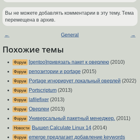
Вы не можете добавлять комментарии в эту тему. Тема
перемещена в архив.
←
General
→
Похожие темы
[gentoo]привязать пакет к оверлею
(2010)
Форум
репозитории и portage
(2015)
Форум
Portage игнорирует локальный оверлей
(2022)
Форум
Portscriptum
(2013)
Форум
lafilefixer
(2013)
Форум
Оверлеи
(2013)
Форум
Универсальный пакетный менеджер.
(2011)
Форум
Вышел Calculate Linux 14
(2014)
Новости
emerge предлагает добавление keywords
Форум