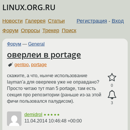
LINUX.ORG.RU
Новости
Галерея
Статьи
Регистрация
-
Вход
Форум
Опросы
Трекер
Поиск
Форум
—
General
оверлеи в portage
gentoo
,
portage
скажите, а что, нынче использование
layman'а для оверлеев уже не оправдано?
0
Просто читаю тут man 5 portage, там есть
секция про репозитории (раньше из-за этой
фичи пользовался палудисом).
3
demidrol
★★★★★
11.04.2014 10:46:48 +00:00