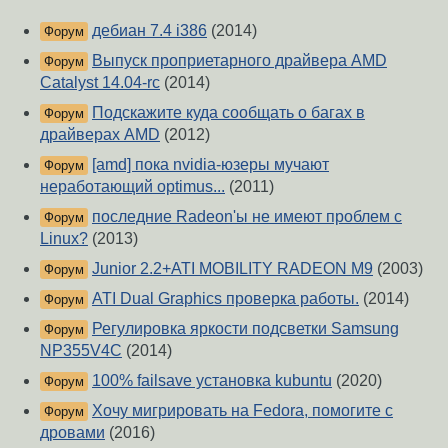
дебиан 7.4 i386
(2014)
Форум
Выпуск проприетарного драйвера AMD
Форум
Catalyst 14.04-rc
(2014)
Подскажите куда сообщать о багах в
Форум
драйверах AMD
(2012)
[amd] пока nvidia-юзеры мучают
Форум
неработающий optimus...
(2011)
последние Radeon'ы не имеют проблем с
Форум
Linux?
(2013)
Junior 2.2+ATI MOBILITY RADEON M9
(2003)
Форум
ATI Dual Graphics проверка работы.
(2014)
Форум
Регулировка яркости подсветки Samsung
Форум
NP355V4C
(2014)
100% failsave установка kubuntu
(2020)
Форум
Хочу мигрировать на Fedora, помогите с
Форум
дровами
(2016)