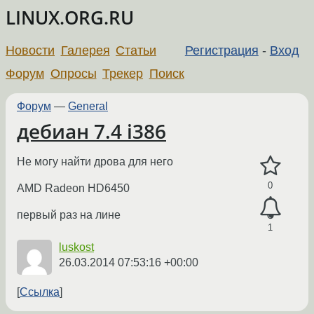
LINUX.ORG.RU
Новости
Галерея
Статьи
Регистрация
-
Вход
Форум
Опросы
Трекер
Поиск
Форум
—
General
дебиан 7.4 i386
Не могу найти дрова для него
0
AMD Radeon HD6450
первый раз на лине
1
luskost
26.03.2014 07:53:16 +00:00
Ссылка