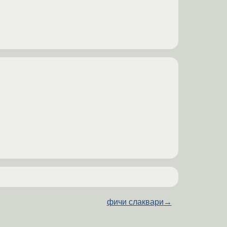
фичи слаквари
→