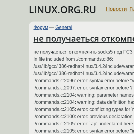
LINUX.ORG.RU
Новости
Г
Форум
—
General
не получаеться откомпе
не получаеться откомпелить socks5 под FC3
In file included from ./commands.c:86:
/usr/lib/gcc/i386-redhat-linux/3.4.2/include/var
/usr/lib/gcc/i386-redhat-linux/3.4.2/include/vara
./commands.c:2096: error: syntax error before "
./commands.c:2097: error: syntax error before '{'
./commands.c:2104: warning: parameter names (w
./commands.c:2104: warning: data definition has
./commands.c:2105: error: conflicting types for 'r
./commands.c:2100: error: previous declaration o
./commands.c:2105: error: `ap' undeclared here (
./commands.c:2105: error: syntax error before "in