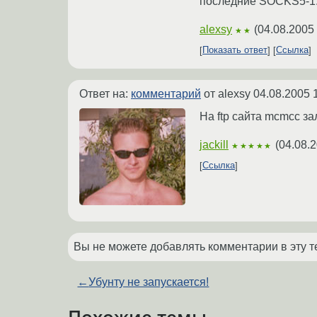
последние SOCKS5-1.
alexsy
(
04.08.2005
★★
Показать ответ
Ссылка
Ответ на:
комментарий
от alexsy
04.08.2005 
На ftp сайта mcmcc за
jackill
(
04.08.2
★★★★★
Ссылка
Вы не можете добавлять комментарии в эту т
←
Убунту не запускается!
Похожие темы