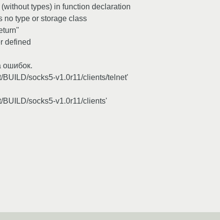
ithout types) in function declaration
 no type or storage class
eturn"
r defined
а ошибок.
/BUILD/socks5-v1.0r11/clients/telnet'
t/BUILD/socks5-v1.0r11/clients'