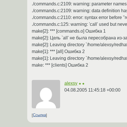
./commands.c:2109: warning: parameter names (w
./commands.c:2109: warning: data definition has
./commands.c:2110: error: syntax error before "r
./commands.c:125: warning: 'call' used but neve
make[2]: *** [commands.o] Ошибка 1
make[2]: Цель `all' не была пересобрана из-з
make[2]: Leaving directory `/home/alexsy/redhat
make[1]: *** [all] Ошибка 2
make[1]: Leaving directory `/home/alexsy/redha
make: *** [clients] Ошибка 2
alexsy
★★
04.08.2005 11:45:18 +00:00
Ссылка