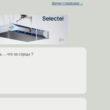
фичи слаквари
→
... что за сорцы ?