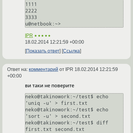
1111

2222

3333

IPR
★★★★★
18.02.2014 12:21:59 +00:00
Показать ответ
Ссылка
Ответ на:
комментарий
от IPR
18.02.2014 12:21:59
+00:00
ви таки не поверите
neko@takinowork:~/test$ echo 
'uniq -u' > first.txt

neko@takinowork:~/test$ echo 
'sort -u' > second.txt

neko@takinowork:~/test$ diff 
first.txt second.txt 
