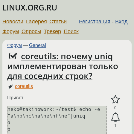
LINUX.ORG.RU
Новости
Галерея
Статьи
Регистрация
-
Вход
Форум
Опросы
Трекер
Поиск
Форум
—
General
coreutils: почему uniq
имплементирован только
для соседних строк?
coreutils
Привет
0
neko@takinowork:~/test$ echo -e 
"a\nb\nc\na\ne\nf\ne"|uniq

a

1
b
