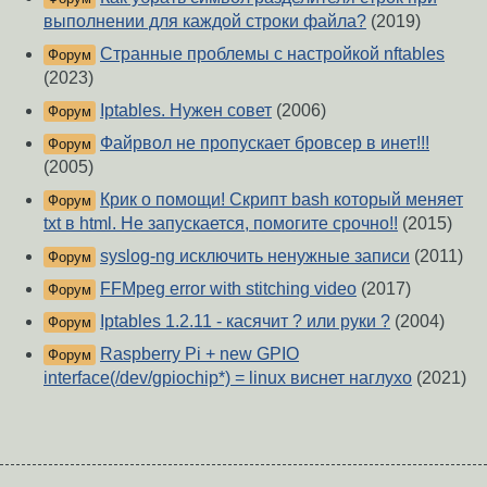
выполнении для каждой строки файла?
(2019)
Странные проблемы с настройкой nftables
Форум
(2023)
Iptables. Нужен совет
(2006)
Форум
Файрвол не пропускает бровсер в инет!!!
Форум
(2005)
Крик о помощи! Скрипт bash который меняет
Форум
txt в html. Не запускается, помогите срочно!!
(2015)
syslog-ng исключить ненужные записи
(2011)
Форум
FFMpeg error with stitching video
(2017)
Форум
Iptables 1.2.11 - касячит ? или руки ?
(2004)
Форум
Raspberry Pi + new GPIO
Форум
interface(/dev/gpiochip*) = linux виснет наглухо
(2021)