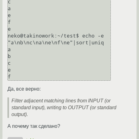
c

a

e

f

e

neko@takinowork:~/test$ echo -e 
"a\nb\nc\na\ne\nf\ne"|sort|uniq

a

b

c

e

Да, все верно:
Filter adjacent matching lines from INPUT (or
standard input), writing to OUTPUT (or standard
output).
А почему так сделано?