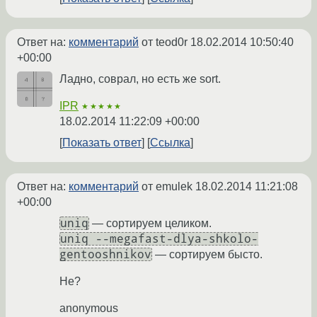
Ответ на:
комментарий
от teod0r
18.02.2014 10:50:40
+00:00
Ладно, соврал, но есть же sort.
IPR
★★★★★
18.02.2014 11:22:09 +00:00
Показать ответ
Ссылка
Ответ на:
комментарий
от emulek
18.02.2014 11:21:08
+00:00
uniq
— сортируем целиком.
uniq --megafast-dlya-shkolo-
gentooshnikov
— сортируем бысто.
Не?
anonymous