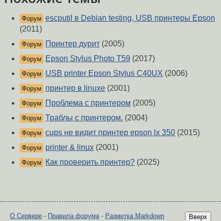
escputil в Debian testing, USB принтеры Epson
Форум
(2011)
Принтер дурит
(2005)
Форум
Epson Stylus Photo T59
(2017)
Форум
USB printer Epson Stylus C40UX
(2006)
Форум
принтер в linuxe
(2001)
Форум
Проблема с принтером
(2005)
Форум
Траблы с принтером.
(2004)
Форум
cups не видит принтер epson lx 350
(2015)
Форум
printer & linux
(2001)
Форум
Как проверить принтер?
(2025)
Форум
О Сервере
-
Правила форума
-
Разметка Markdown
Вверх