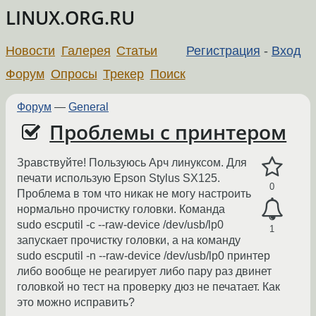
LINUX.ORG.RU
Новости
Галерея
Статьи
Регистрация
-
Вход
Форум
Опросы
Трекер
Поиск
Форум
—
General
Проблемы с принтером
Зравствуйте! Пользуюсь Арч линуксом. Для
печати использую Epson Stylus SX125.
0
Проблема в том что никак не могу настроить
нормально прочистку головки. Команда
sudo escputil -c --raw-device /dev/usb/lp0
1
запускает прочистку головки, а на команду
sudo escputil -n --raw-device /dev/usb/lp0 принтер
либо вообще не реагирует либо пару раз двинет
головкой но тест на проверку дюз не печатает. Как
это можно исправить?