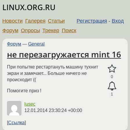
LINUX.ORG.RU
Новости
Галерея
Статьи
Регистрация
-
Вход
Форум
Опросы
Трекер
Поиск
Форум
—
General
не перезагружается mint 16
При попытке рестартануть машину тухнит
экран и замечает... Больше ничего не
0
происходит ((
Помогите приз !
1
lusec
12.01.2014 23:30:24 +00:00
Ссылка